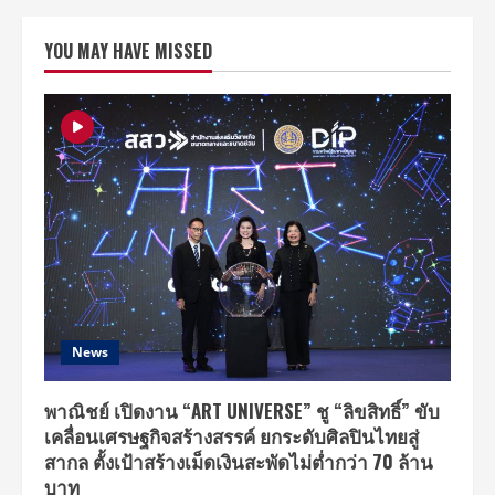
พิ
วรรธ
น์
YOU MAY HAVE MISSED
ตอกย้ำ
บทบาท
Game
Changer
สู่
มิติ
ใหม่
ของ
การ
ขยาย
ฐาน
ลูกค้า ผนึก
กำลัง
พันธมิตร
ระดับ
ระดับ
เวิลด์
คลาส
ทรง
พลัง
News
ด้วย
ฐาน
กำลัง
ซื้อ
พาณิชย์ เปิดงาน “ART UNIVERSE” ชู “ลิขสิทธิ์” ขับ
สูงสุด
เคลื่อนเศรษฐกิจสร้างสรรค์ ยกระดับศิลปินไทยสู่
สากล ตั้งเป้าสร้างเม็ดเงินสะพัดไม่ต่ำกว่า 70 ล้าน
บาท