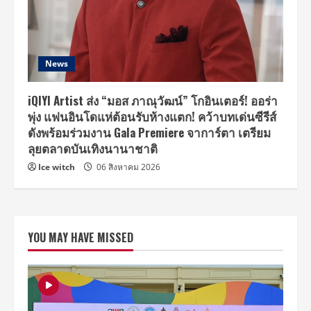
News
iQIYI Artist ส่ง “มอส ภาณุวัฒน์” โกอินเตอร์! ออร่า
พุ่ง แฟนอินโดแห่ต้อนรับห้างแตก! คว้าบทเด่นซีรีส์
ดังพร้อมร่วมงาน Gala Premiere จาการ์ตา เตรียม
ลุยตลาดบันเทิงนานาชาติ
Ice witch
06 สิงหาคม 2026
YOU MAY HAVE MISSED