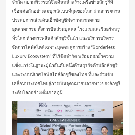
จำกัด สยามพิวรรธน์จึงเดินหน้าสร้างเครือข่ายลักชูรีที่
เชื่อมต่อกันอย่างสมบูรณ์แบบที่สุดของโลก ผ่านการผสาน
ประสบการณ์ระดับเอ็กซ์คลูซีฟจากหลากหลาย
อุตสาหกรรม ทั้งการบินส่วนบุคคล โรงแรมและรีสอร์ทหรู
ทั่วโลก ห้างสรรพสินค้าลักชูรีชั้นนำ และบริการบริหาร
จัดการไลฟ์สไตล์เฉพาะบุคคล สู่การสร้าง “Borderless
Luxury Ecosystem” ที่ไร้ขีดจำกัด พร้อมตอกย้ำความ
แข็งแกร่งในฐานะผู้นำอันดับหนึ่งด้านธุรกิจค้าปลีกลักชูรี
และระบบนิเวศไลฟ์สไตล์ลักชูรีของไทย ที่และร่วมขับ
เคลื่อนประเทศไทยสู่การเป็นจุดหมายปลายทางของลักชูรี
ระดับโลกอย่างเต็มภาคภูมิ