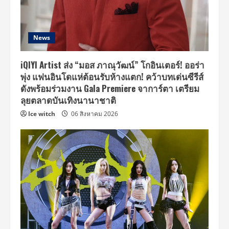
News
iQIYI Artist ส่ง “มอส ภาณุวัฒน์” โกอินเตอร์! ออร่า
พุ่ง แฟนอินโดแห่ต้อนรับห้างแตก! คว้าบทเด่นซีรีส์
ดังพร้อมร่วมงาน Gala Premiere จาการ์ตา เตรียม
ลุยตลาดบันเทิงนานาชาติ
Ice witch
06 สิงหาคม 2026