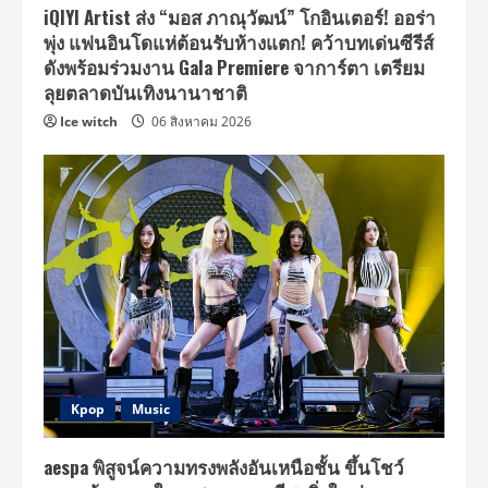
iQIYI Artist ส่ง “มอส ภาณุวัฒน์” โกอินเตอร์! ออร่า
พุ่ง แฟนอินโดแห่ต้อนรับห้างแตก! คว้าบทเด่นซีรีส์
ดังพร้อมร่วมงาน Gala Premiere จาการ์ตา เตรียม
ลุยตลาดบันเทิงนานาชาติ
Ice witch
06 สิงหาคม 2026
Kpop
Music
aespa พิสูจน์ความทรงพลังอันเหนือชั้น ขึ้นโชว์