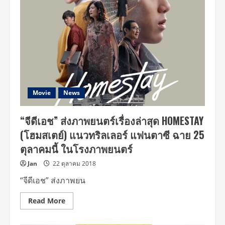
เอช”
จัด
เต็ม
รอบ
กา
ล่า
หนัง
HOMESTAY
(โฮม
สเตย์)
เนรมิต
ส
แตน
Movie
News
เชียร์
แปร
อักษร
“จีดีเอช” ส่งภาพยนตร์เรื่องล่าสุด HOMESTAY
ต้อนรับ
ทีม
(โฮมสเตย์) แนวทริลเลอร์ แฟนตาซี ฉาย 25
นัก
แสดง
ตุลาคมนี้ ในโรงภาพยนตร์
Jan
22 ตุลาคม 2018
“จีดีเอช” ส่งภาพยน
Read
Read More
more
about
“จี