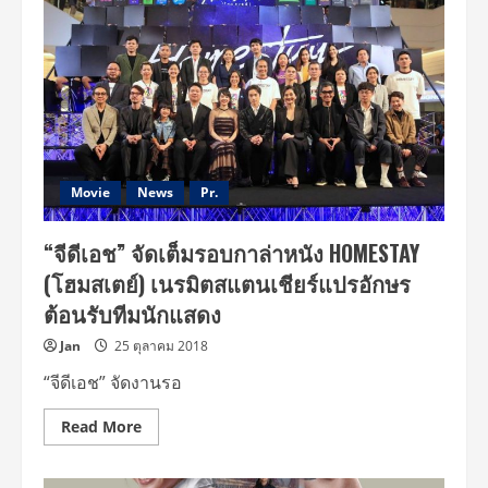
ภูมิ”
จัด
เต็ม
หนัง
“HOMESTAY”
กระแส
ผู้
ชม
กล่าว
ขาน
ซีจี
ตระการ
ตา
Movie
News
Pr.
ครบ
ทุก
รส
“จีดีเอช” จัดเต็มรอบกาล่าหนัง HOMESTAY
สนุก
ตื่น
(โฮมสเตย์) เนรมิตสแตนเชียร์แปรอักษร
เต้น
ระทึก
ต้อนรับทีมนักแสดง
ขวัญ
Jan
25 ตุลาคม 2018
“จีดีเอช” จัดงานรอ
Read
Read More
more
about
“จี
ดี