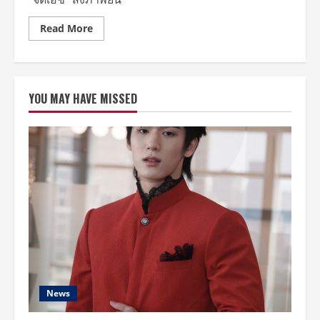
Read
Read More
more
about
“จี
ดี
เอช”
ส่ง
YOU MAY HAVE MISSED
ภาพยนตร์
เรื่อง
ล่าสุด
“HOMESTAY”
(โฮม
สเตย์)
แนว
ทริล
เลอ
ร์
แฟนตาซี
ฉาย
25
ตุลาคม
นี้
ใน
โรง
ภาพยนตร์
News