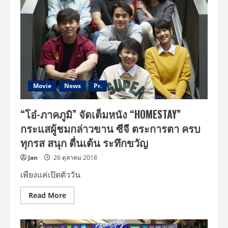
จัด
งาน
HOMESTAY
(เมื่อ
คน
ดู
หนัง..ให้
รางวัล
ผม)
ผกก.เปิด
ใจ
หนัง
Movie
News
Pr.
ผ่าน
70ล้าน
เจมส์-
“โอ๋-ภาคภูมิ” จัดเต็มหนัง “HOMESTAY”
เฌอ
ปราง
กระแสผู้ชมกล่าวขาน ซีจี ตระการตา ครบ
ขอ
วิ่ง
ทุกรส สนุก ตื่นเต้น ระทึกขวัญ
สระ
ผม
แก้บน
Jan
26 ตุลาคม 2018
ที่
สะพาน
เพียงแค่เปิดตัววัน
พุทธ
Read
Read More
more
about
“โอ๋-
ภาค