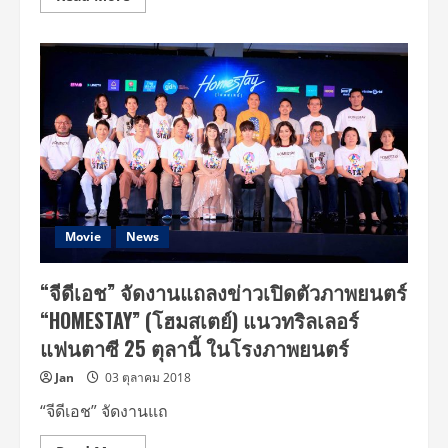
more
about
“โอ๋-
ภาค
ภูมิ”
ทุ่ม
สุด
ตัว
หนัง
“HOMESTAY
(โฮม
สเตย์)
นำ
วรรณกรรม
ญี่ปุ่น
เรื่อง
เยี่ยม
Movie
News
ของ
Eto
Mori
“จีดีเอช” จัดงานแถลงข่าวเปิดตัวภาพยนตร์
มา
ปรับ
“HOMESTAY” (โฮมสเตย์) แนวทริลเลอร์
บริบท
ใหม่
แฟนตาซี 25 ตุลานี้ ในโรงภาพยนตร์
ให้
เข้า
กับ
Jan
03 ตุลาคม 2018
ความ
เป็น
“จีดีเอช” จัดงานแถ
ไทย