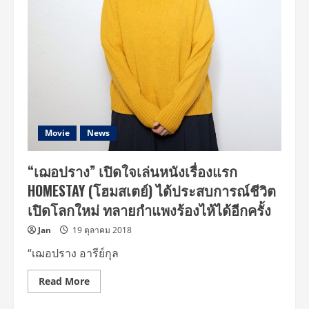
ดี
เอช”
ส่ง
ภาพยนตร์
เรื่อง
ล่าสุด
HOMESTAY
(โฮม
สเตย์)
แนว
ทริล
เลอ
ร์
แฟนตาซี
Movie
News
ฉาย
25
ตุลาคม
“เฌอปราง” เปิดใจเล่นหนังเรื่องแรก
นี้
ใน
HOMESTAY (โฮมสเตย์) ได้ประสบการณ์ชีวิต
โรง
ภาพยนตร์
เปิดโลกใหม่ ทลายกำแพงร้องไห้ได้อีกครั้ง
Jan
19 ตุลาคม 2018
“เฌอปราง อารีย์กุล
Read
Read More
more
about