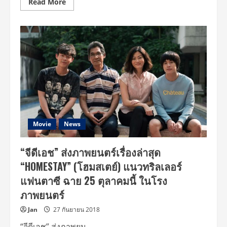
Read
Read More
more
about
“จี
ดี
เอช”
จัด
งาน
แถลง
ข่าว
เปิด
ตัว
ภาพยนตร์
“HOMESTAY”
(โฮม
สเตย์)
แนว
ทริล
Movie
News
เลอ
ร์
แฟนตาซี
“จีดีเอช” ส่งภาพยนตร์เรื่องล่าสุด
25
ตุลา
“HOMESTAY” (โฮมสเตย์) แนวทริลเลอร์
นี้
ใน
แฟนตาซี ฉาย 25 ตุลาคมนี้ ในโรง
โรง
ภาพยนตร์
ภาพยนตร์
Jan
27 กันยายน 2018
“จีดีเอช” ส่งภาพยน