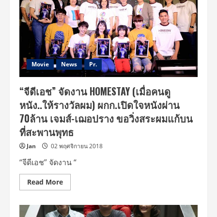
ภาพยนตร์
”โฮม
สเตย์”
ทาง
ทรูโฟร์
ยู
ช่อง
24
Movie
News
Pr.
“จีดีเอช” จัดงาน HOMESTAY (เมื่อคนดู
หนัง..ให้รางวัลผม) ผกก.เปิดใจหนังผ่าน
70ล้าน เจมส์-เฌอปราง ขอวิ่งสระผมแก้บน
ที่สะพานพุทธ
Jan
02 พฤศจิกายน 2018
“จีดีเอช” จัดงาน “
Read
Read More
more
about
“จี
ดี
เอช”