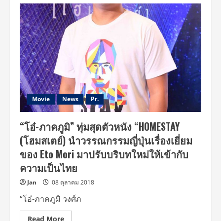
“เฌอ
ปราง”
เปิด
ใจ
เล่น
หนัง
เรื่อง
แรก
HOMESTAY
(โฮม
สเตย์)
ได้
ประสบการณ์
ชีวิต
เปิด
Movie
News
Pr.
โลก
ใหม่
ทลาย
“โอ๋-ภาคภูมิ” ทุ่มสุดตัวหนัง “HOMESTAY
กำแพง
ร้องไห้
(โฮมสเตย์) นำวรรณกรรมญี่ปุ่นเรื่องเยี่ยม
ได้
อีก
ของ Eto Mori มาปรับบริบทใหม่ให้เข้ากับ
ครั้ง
ความเป็นไทย
Jan
08 ตุลาคม 2018
“โอ๋-ภาคภูมิ วงศ์ภ
Read
Read More