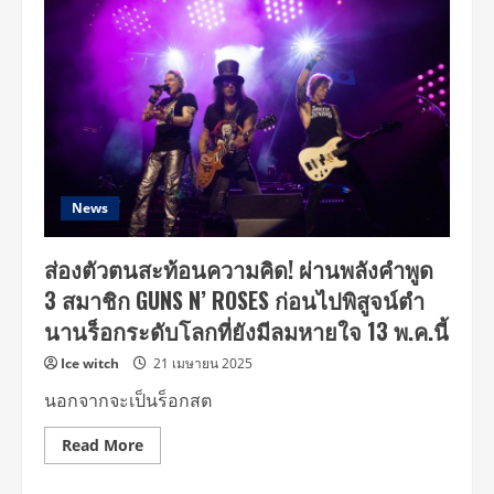
5
ข้อ
ที่
ไม่
ควร
พลาด
Guns
N’
Roses
2025
World
Tour
–
Bangkok
News
คอนเสิร์ต
ที่
ต้อง
ส่องตัวตนสะท้อนความคิด! ผ่านพลังคำพูด
ดู
ตำ
3 สมาชิก GUNS N’ ROSES ก่อนไปพิสูจน์ตำ
นา
นร็
นานร็อกระดับโลกที่ยังมีลมหายใจ 13 พ.ค.นี้
อก
แอนด์
โรล
Ice witch
21 เมษายน 2025
“กัน
ส์
นอกจากจะเป็นร็อกสต
แอนด์
โรส
เซส”
Read
Read More
เล่น
more
สด
about
สัก
ส่อง