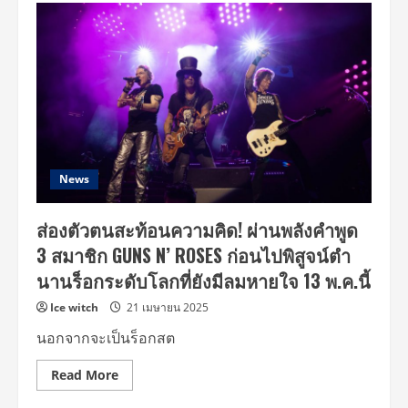
ครั้ง
ตัว
ใน
ตน
ชีวิต!
สะท้อน
ความ
คิด!
ผ่าน
พลัง
คำ
พูด
3
สมาชิก
GUNS
N’
ROSES
News
ก่อน
ไป
พิสูจน์
ส่องตัวตนสะท้อนความคิด! ผ่านพลังคำพูด
ตำ
นา
3 สมาชิก GUNS N’ ROSES ก่อนไปพิสูจน์ตำ
นร็
อก
นานร็อกระดับโลกที่ยังมีลมหายใจ 13 พ.ค.นี้
ระดับ
โลก
ที่
Ice witch
21 เมษายน 2025
ยัง
มี
นอกจากจะเป็นร็อกสต
ลม
หายใจ
13
Read
Read More
พ.ค.นี้
more
about