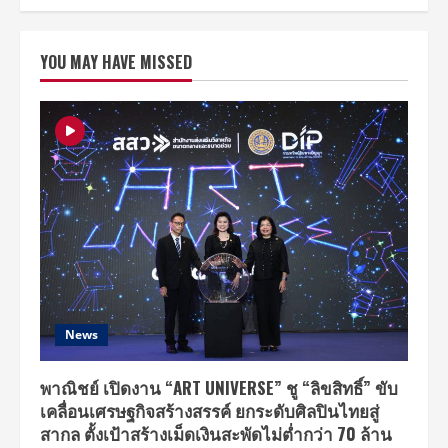
ส่อง
ตัว
ตน
สะท้อน
YOU MAY HAVE MISSED
ความ
คิด!
ผ่าน
พลัง
คำ
พูด
3
สมาชิก
GUNS
N’
ROSES
ก่อน
ไป
พิสูจน์
ตำ
นา
นร็
อก
ระดับ
โลก
News
ที่
ยัง
มี
ลม
พาณิชย์ เปิดงาน “ART UNIVERSE” ชู “ลิขสิทธิ์” ขับ
หายใจ
เคลื่อนเศรษฐกิจสร้างสรรค์ ยกระดับศิลปินไทยสู่
13
พ.ค.นี้
สากล ตั้งเป้าสร้างเม็ดเงินสะพัดไม่ต่ำกว่า 70 ล้าน