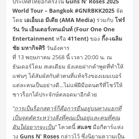
ประเทศไทยอีกครั้งใน
Guns N’ Roses 2025
World Tour – Bangkok
#GNRBKK2025
จัด
โดย
เอเอ็มเอ มีเดีย (
AMA Media)
ร่วมกับ
โฟร์
วัน วัน เอ็นเตอร์เทนเม้นท์
(Four One One
Entertainment
หรือ
411ent)
ของ
กึ้ง-เฉลิม
ชัย มหากิจศิริ
วันอังคาร
ที่ 13 พฤษภาคม 2568 นี้ เวลา 20:00 น. ณ
ธันเดอร์โดม สเตเดียม ยังเคยฝากคำพูดที่ทำให้
แฟนๆ ได้สัมผัสกับตัวตนที่แท้จริงของเมมเบอร์
แต่ละคนเป็นอย่างดี…ไม่แพ้ฝีมือดนตรีที่โชว์ให้
ชาวร็อกได้ประจักษ์ตลอดมาอีกด้วย
“
การเป็นร็อกสตาร์ก็คือการยืนอยู่บนทางแยกที่
เป็นจุดตัดระหว่างสิ่งที่คุณเป็นอยู่และคนที่คุณ
ฝันใฝ่อยากจะเป็น
”
โควตนี้
สแลช
มือกีตาร์แห่ง
วง
Guns N’ Roses
กล่าวไว้ ซึ่งนิยามความเป็น