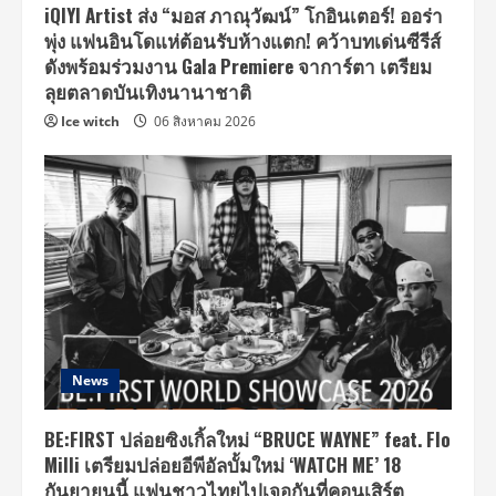
iQIYI Artist ส่ง “มอส ภาณุวัฒน์” โกอินเตอร์! ออร่า
พุ่ง แฟนอินโดแห่ต้อนรับห้างแตก! คว้าบทเด่นซีรีส์
ดังพร้อมร่วมงาน Gala Premiere จาการ์ตา เตรียม
ลุยตลาดบันเทิงนานาชาติ
Ice witch
06 สิงหาคม 2026
News
BE:FIRST ปล่อยซิงเกิ้ลใหม่ “BRUCE WAYNE” feat. Flo
Milli เตรียมปล่อยอีพีอัลบั้มใหม่ ‘WATCH ME’ 18
กันยายนนี้ แฟนชาวไทยไปเจอกันที่คอนเสิร์ต