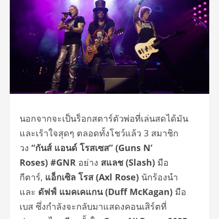
นอกจากจะเป็นร็อกสตาร์ตัวพ่อที่เล่นสดได้มัน
และเร้าใจสุดๆ ตลอดทั้งโชว์แล้ว 3 สมาชิก
วง
“กันส์ แอนด์ โรสเซส” (
Guns N’
Roses)
#GNR
อย่าง
สแลช (
Slash)
มือ
กีตาร์,
แอ็กเซิล โรส (
Axl Rose)
นักร้องนำ
และ
ดัฟฟ์ แมคเคแกน (
Duff McKagan)
มือ
เบส ซึ่งกำลังจะกลับมาแสดงคอนเสิร์ตที่