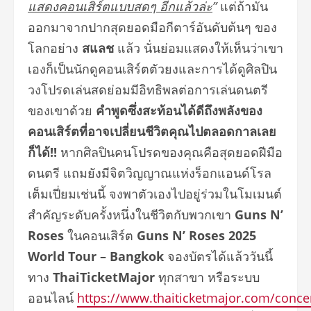
แสดงคอนเสิร์ตแบบสดๆ อีกแล้วล่ะ
”
แต่ถ้ามัน
ออกมาจากปากสุดยอดมือกีตาร์อันดับต้นๆ ของ
โลกอย่าง
สแลช
แล้ว นั่นย่อมแสดงให้เห็นว่าเขา
เองก็เป็นนักดูคอนเสิร์ตตัวยงและการได้ดูศิลปิน
วงโปรดเล่นสดย่อมมีอิทธิพลต่อการเล่นดนตรี
ของเขาด้วย
คำพูดซึ่งสะท้อนได้ดีถึงพลังของ
คอนเสิร์ตที่อาจเปลี่ยนชีวิตคุณไปตลอดกาลเลย
ก็ได้
!!
หากศิลปินคนโปรดของคุณคือสุดยอดฝีมือ
ดนตรี แถมยังมีจิตวิญญาณแห่งร็อกแอนด์โรล
เต็มเปี่ยมเช่นนี้ จงพาตัวเองไปอยู่ร่วมในโมเมนต์
สำคัญระดับครั้งหนึ่งในชีวิตกับพวกเขา
Guns N’
Roses
ในคอนเสิร์ต
Guns N’ Roses 2025
World Tour – Bangkok
จองบัตรได้แล้ววันนี้
ทาง
ThaiTicketMajor
ทุกสาขา หรือระบบ
ออนไลน์
https://www.thaiticketmajor.com/conce