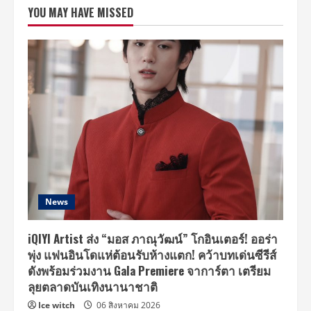
Model
YOU MAY HAVE MISSED
Season
6
คืน
จอ
เตรียม
กระ
ชา
กเรต
ติ้ง
พร้อม
เผย
โฉม
14
นาง
แบบ
หน้า
ใหม่
ยก
กอง
ถ่าย
News
ทำ
ใน
ไทย
iQIYI Artist ส่ง “มอส ภาณุวัฒน์” โกอินเตอร์! ออร่า
พุ่ง แฟนอินโดแห่ต้อนรับห้างแตก! คว้าบทเด่นซีรีส์
ดังพร้อมร่วมงาน Gala Premiere จาการ์ตา เตรียม
ลุยตลาดบันเทิงนานาชาติ
Ice witch
06 สิงหาคม 2026