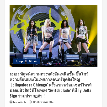
Kpop
Music
aespa พิสูจน์ความทรงพลังอันเหนือชั้น ขึ้นโชว์
ความร้อนแรงในเทศกาลดนตรีสุดยิ่งใหญ่
‘Lollapalooza Chicago’ ครั้งแรก พร้อมเซอร์ไพรส์
ปล่อยมิวสิกวิดีโอเพลง ‘Switchblade’ ที่มี Ty Dolla
$ign ร่วมปรากฏตัว !
Ice witch
06 สิงหาคม 2026