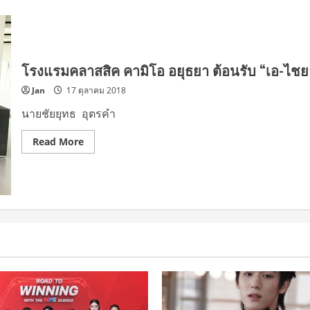
โรงแรมคลาสสิค คามิโอ อยุธยา ต้อนรับ “เอ-ไชยา
Jan
17 ตุลาคม 2018
นายชัยยุทธ อุตรคำ
Read
Read More
more
about
โรงแรม
คลาสสิค
คา
มิโอ
อยุธยา
ต้อนรับ
“เอ-
ไชยา
มิตร
ชัย”
เข้า
ใช้
บริการ
ฟิตเนส