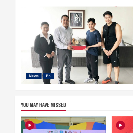
News
Pr.
YOU MAY HAVE MISSED