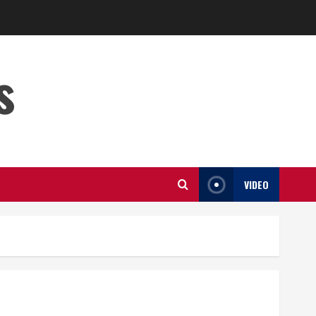
s
VIDEO