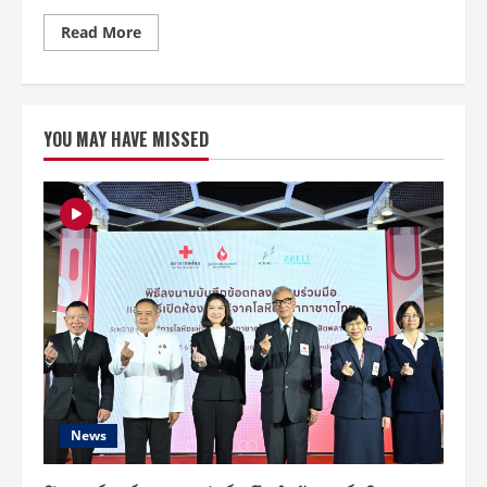
Read
Read More
more
about
“โอ๊ต”
ครบ
เครื่อง!!
เก่ง
YOU MAY HAVE MISSED
ทุก
เรื่อง
ร้อง-
ตลก-
เต้น
พร้อม
ผอง
เพื่อน
รัก
ล้น
เวที
ใน
โชว์
เดี่ยว
ครั้ง
แรก
OAT
PRAMOTE
SHOW
“The
News
Uncensored”