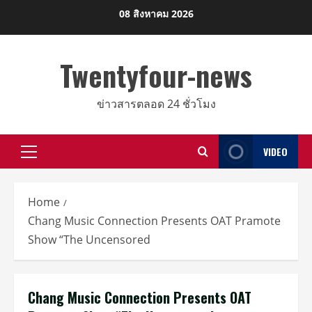
Skip
08 สิงหาคม 2026
to
content
Twentyfour-news
ข่าวสารตลอด 24 ชั่วโมง
VIDEO
Primary
Menu
Home
Chang Music Connection Presents OAT Pramote
Show “The Uncensored
Chang Music Connection Presents OAT