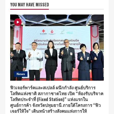
สร้าง
YOU MAY HAVE MISSED
ความ
มั่งคั่ง
ทางการ
เงิน
ให้
คน
รุ่น
ใหม่
ชวน
สอง
กูรู
เผย
เทคนิค
สร้าง
ราย
ได้
บน
โลก
ออนไลน์
News
ฟิวเจอร์พาร์คและสเปลล์ ผนึกกำลัง ศูนย์บริการ
โลหิตแห่งชาติ สภากาชาดไทย เปิด “ห้องรับบริจาค
โลหิตประจำที่ (Fixed Station)” แห่งแรกใน
ศูนย์การค้า จังหวัดปทุมธานี ภายใต้โครงการ “ฟิว
เจอร์ให้ใจ” เดินหน้าสร้างสังคมแห่งการให้