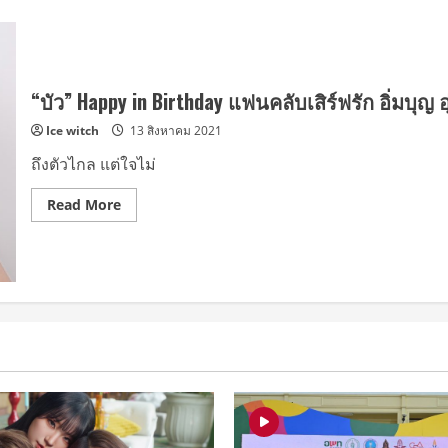
“บัว” Happy in Birthday แฟนคลับเสิร์ฟรัก อิ่มบุญ อ
Ice witch
13 สิงหาคม 2021
ถึงตัวไกล แต่ใจไม่
Read
Read More
more
about
“บัว”
Happy
in
Birthday
แฟน
คลับ
เสิร์ฟ
รัก
อิ่ม
บุญ
อุ่น
ใจ