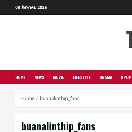
Skip
08 สิงหาคม 2026
to
content
HOME
NEWS
MOVIE
LIFESTYLE
DRAMA
KPOP
Home
buanalinthip_fans
buanalinthip_fans