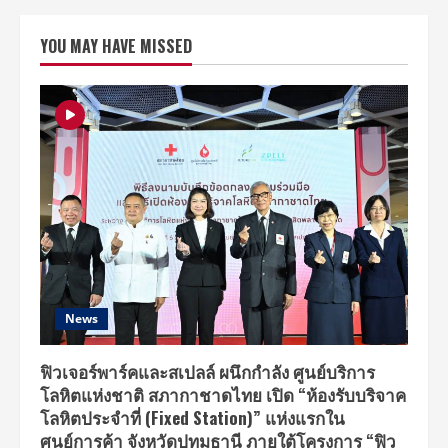
“Brusta”
เครื่อง
ปั้
YOU MAY HAVE MISSED
มน้ำ
นม
คุณภาพ
ระดับ
สากล
ได้
รับ
เลือก
เข้า
รับ
รางวัล
“BEST
PRODUCT
OF
THE
YEAR
2018”
เพื่อ
กา
รัน
News
ตรี
คุณภาพ
ฟิวเจอร์พาร์คและสเปลล์ ผนึกกำลัง ศูนย์บริการ
โลหิตแห่งชาติ สภากาชาดไทย เปิด “ห้องรับบริจาค
โลหิตประจำที่ (Fixed Station)” แห่งแรกใน
ศูนย์การค้า จังหวัดปทุมธานี ภายใต้โครงการ “ฟิว