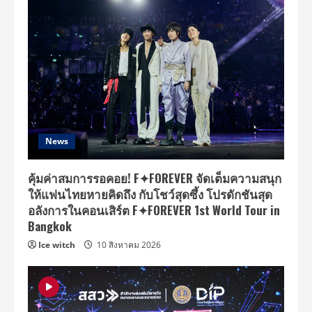
News
คุ้มค่าสมการรอคอย! F✦FOREVER จัดเต็มความสนุก
ให้แฟนไทยหายคิดถึง กับโชว์สุดซึ้ง โปรดักชันสุด
อลังการในคอนเสิร์ต F✦FOREVER 1st World Tour in
Bangkok
Ice witch
10 สิงหาคม 2026