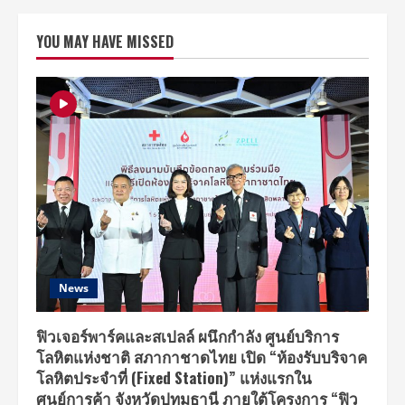
ไอ
ดีซี
ผนึก
YOU MAY HAVE MISSED
กำลัง
บีบี
ไอ
เอ็กซ์
ประเทศ
ญี่ปุ่น
เปิด
ตัว
“บีบี
ไอ
เอ็กซ์
(ไทย
แลนด์)”
ปั้น
ไทย
เป็น
ศูนย์กลาง
แลก
เปลี่ยน
ข้อมูล
News
มาตรฐาน
สากล
ใน
เอเชีย
ฟิวเจอร์พาร์คและสเปลล์ ผนึกกำลัง ศูนย์บริการ
โลหิตแห่งชาติ สภากาชาดไทย เปิด “ห้องรับบริจาค
โลหิตประจำที่ (Fixed Station)” แห่งแรกใน
ศูนย์การค้า จังหวัดปทุมธานี ภายใต้โครงการ “ฟิว