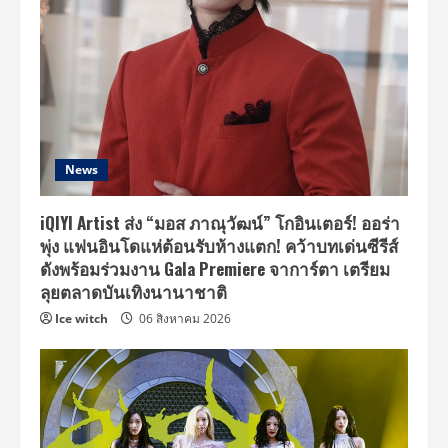
News
iQIYI Artist ส่ง “มอส ภาณุวัฒน์” โกอินเตอร์! ออร่า
พุ่ง แฟนอินโดแห่ต้อนรับห้างแตก! คว้าบทเด่นซีรีส์
ดังพร้อมร่วมงาน Gala Premiere จาการ์ตา เตรียม
ลุยตลาดบันเทิงนานาชาติ
Ice witch
06 สิงหาคม 2026