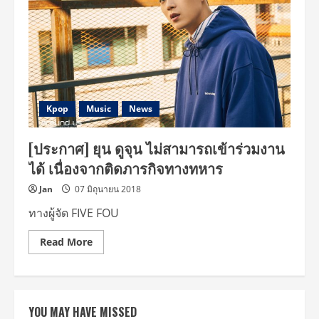
Kpop
Music
News
[ประกาศ] ยุน ดูจุน ไม่สามารถเข้าร่วมงาน
ได้ เนื่องจากติดภารกิจทางทหาร
Jan
07 มิถุนายน 2018
ทางผู้จัด FIVE FOU
Read
Read More
more
about
[ประกาศ]
ยุน
ดู
จุน
YOU MAY HAVE MISSED
ไม่