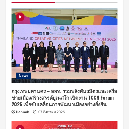
สามารถ
เข้า
ร่วม
งาน
ได้
เนื่องจาก
ติด
ภารกิจ
ทาง
ทหาร
News
กรุงเทพมหานคร – อพท. รวมพลังพันธมิตรและเครือ
ข่ายเมืองสร้างสรรค์ยูเนสโก เปิดงาน TCCN Forum
2026 เพื่อขับเคลื่อนการพัฒนาเมืองอย่างยั่งยืน
Hannah
07 สิงหาคม 2026