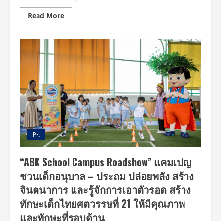
Read
Read More
more
about
กว่า
40
อาชีพ
ที่
สร้าง
แรง
บันดาล
ใจ
ให้
เด็กๆ
ในปี
2025
การ
ทดลอง
ครั้ง
Pr.
ใหม่
กำลัง
จะ
“ABK School Campus Roadshow” แคมเปญ
เกิด
ขึ้น
ชวนเด็กอนุบาล – ประถม ปล่อยพลัง สร้าง
ใน
ปี
จินตนาการ และรู้จักการเอาตัวรอด สร้าง
นี้
“หนู
ทักษะเด็กไทยศตวรรษที่ 21 ให้มีคุณภาพ
ทดลอง
Little
และทักษะที่รอบด้าน
Explorers