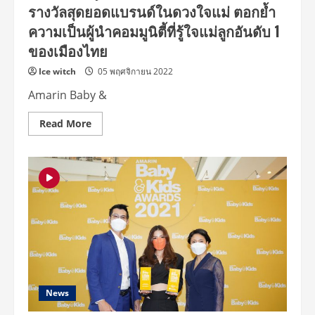
รางวัลสุดยอดแบรนด์ในดวงใจแม่ ตอกย้ำ
2
ความเป็นผู้นำคอมมูนิตี้ที่รู้ใจแม่ลูกอันดับ 1
ของเมืองไทย
Ice witch
05 พฤศจิกายน 2022
Amarin Baby &
Read
Read More
more
about
Amarin
Baby
&
Kids
Awards
2022
มอบ
รางวัล
สุด
ยอด
แบรนด์
ใน
ดวงใจ
แม่
ตอกย้ำ
News
ความ
เป็น