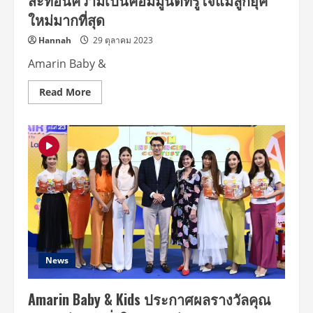
สะท้อนความเป็นคอมมูนิตี้ที่รู้ใจแม่ลูกยุค
ทีวี
ไทย
เอ
ใหม่มากที่สุด
ศตวรรษ
ชดี
ที่
ช่อง
21
Hannah
34
29 ตุลาคม 2023
ให้
มี
Amarin Baby &
คุณภาพ
และ
ทักษะ
Read
Read More
ที่
more
รอบ
about
ด้าน
Amarin
Baby
&
Kids
Awards
2023
มอบ
รางวัล
แก่
สุด
ยอด
แบรนด์
เพื่อ
แม่
ลูก
News
ปี
ที่
5
Amarin Baby & Kids ประกาศผลรางวัลคุณ
สะท้อน
ความ