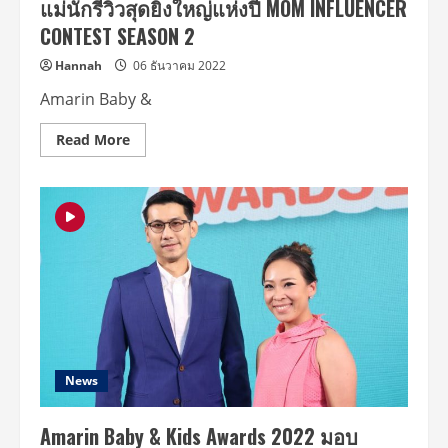
แม่นักรีวิวสุดยิ่งใหญ่แห่งปี MOM INFLUENCER
เป็น
คอม
CONTEST SEASON 2
มูนิ
ตี้
ที่
Hannah
06 ธันวาคม 2022
รู้
ใจ
Amarin Baby &
แม่
ลูก
ยุค
Read
Read More
ใหม่
more
มาก
about
ที่สุด
Amarin
Baby
&
Kids
ประกาศ
ผล
รางวัล
คุณ
แม่
นัก
รีวิว
สุด
ยิ่ง
ใหญ่
แห่ง
News
ปี
MOM
INFLUENCER
Amarin Baby & Kids Awards 2022 มอบ
CONTEST
SEASON