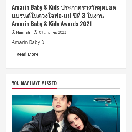
ผู้นำ
Amarin Baby & Kids ประกาศรางวัลสุดยอด
คอม
มูนิ
แบรนด์ในดวงใจพ่อ-แม่ ปีที่ 3 ในงาน
ตี้
ที่
Amarin Baby & Kids Awards 2021
รู้
ใจ
แม่
Hannah
09 มกราคม 2022
ลูก
อันดับ
Amarin Baby &
1
ของ
เมือง
Read
Read More
ไทย
more
about
Amarin
Baby
&
Kids
YOU MAY HAVE MISSED
ประกาศ
รางวัล
สุด
ยอด
แบรนด์
ใน
ดวงใจ
พ่อ-
แม่
ปี
ที่
3