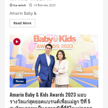
ปี2”
รายการ
Ice witch
14 สิงหาคม 2025
วา
ไร
Amarin Baby &
ตี้
เพื่อ
เด็กๆ
Read
Read More
และ
more
ครอบครัว
about
เล่น
“ABK
–
School
เรียน
Campus
–
Roadshow”
รู้
แคมเปญ
อย่าง
ชวน
สร้างสรรค์
เด็ก
สนุก
อนุบาล
ขึ้น
–
มัน
ประถม
ขึ้น
ปล่อย
และ
พลัง
เข้ม
สร้าง
ข้น
จินตนาการ
ขึ้น
และ
News
ทุก
รู้จัก
วัน
การ
อาทิตย์
เอา
9.45
Amarin Baby & Kids Awards 2023 มอบ
ตัว
–
รอด
10.15
รางวัลแก่สุดยอดแบรนด์เพื่อแม่ลูก ปีที่ 5
สร้าง
น.
ทักษะ
อมรินทร์
เด็ก