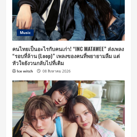
ใน
งาน
Amarin
Baby
&
Kids
Awards
2021
Music
คนไทยเป็นอะไรกับคนเก่า! “INC MATAWEE” ส่งเพลง
“รอบที่ล้าน (Loop)” เพลงของคนที่พยายามลืม แต่
หัวใจยังวนกลับไปที่เดิม
Ice witch
08 สิงหาคม 2026