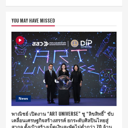
about
แฟน
ไทย
เท
ใจ
YOU MAY HAVE MISSED
ให้
“ซูจี”
ใน
2018
SUZY
Asia
Fan
Meeting
Tour
‘WITH’
in
Bangkok
News
พาณิชย์ เปิดงาน “ART UNIVERSE” ชู “ลิขสิทธิ์” ขับ
เคลื่อนเศรษฐกิจสร้างสรรค์ ยกระดับศิลปินไทยสู่
สากล ตั้งเป้าสร้างเม็ดเงินสะพัดไม่ต่ำกว่า 70 ล้าน