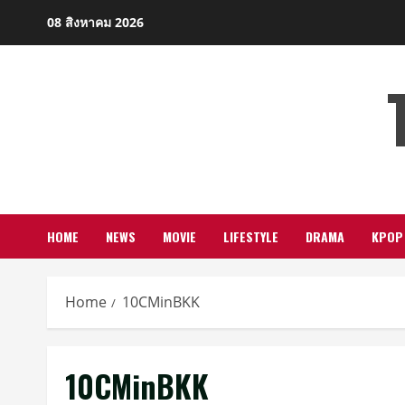
Skip
08 สิงหาคม 2026
to
content
HOME
NEWS
MOVIE
LIFESTYLE
DRAMA
KPOP
Home
10CMinBKK
10CMinBKK