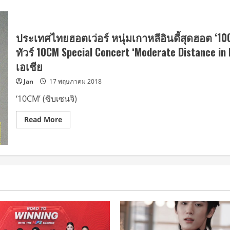
ประเทศไทยฮอตเว่อร์ หนุ่มเกาหลีอินดี้สุดฮอต ‘10
ทัวร์ 10CM Special Concert ‘Moderate Distance
เอเชีย
Jan
17 พฤษภาคม 2018
‘10CM’ (ซิบเซนจิ)
Read
Read More
more
about
ประเทศไทย
ฮอต
เว่อ
ร์
หนุ่ม
เกาหลี
อิน
ดี้
สุด
ฮอต
‘10CM’
ขอ
เลือก