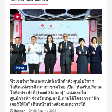
แบค
ลง
ซิต
คอม
“สภา
กาแฟ
4.0”
พร้อม
ขน
ทีเด็ด
เอาใจ
แฟน
เพียบ
News
ฟิวเจอร์พาร์คและสเปลล์ ผนึกกำลัง ศูนย์บริการ
โลหิตแห่งชาติ สภากาชาดไทย เปิด “ห้องรับบริจาค
โลหิตประจำที่ (Fixed Station)” แห่งแรกใน
ศูนย์การค้า จังหวัดปทุมธานี ภายใต้โครงการ “ฟิว
เจอร์ให้ใจ” เดินหน้าสร้างสังคมแห่งการให้
Hannah
08 สิงหาคม 2026