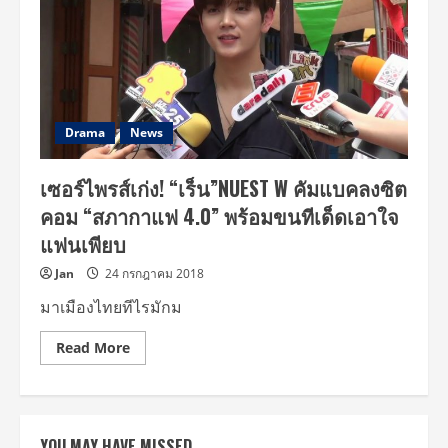
บา
ริ
สต้า
ป่วน
“เชอ
รีน”
ใน
“สภา
กาแฟ4.0”
Drama
News
เซอร์ไพรส์เก่ง! “เร็น”NUEST W คัมแบคลงซิต
คอม “สภากาแฟ 4.0” พร้อมขนทีเด็ดเอาใจ
แฟนเพียบ
Jan
24 กรกฎาคม 2018
มาเมืองไทยทีไรมักม
Read
Read More
more
about
เซอร์ไพรส์
เก่ง!
“เร็น”NUEST
W
YOU MAY HAVE MISSED
คัม