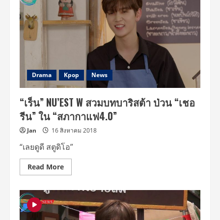
Drama
Kpop
News
“เร็น” NU’EST W สวมบทบาริสต้า ป่วน “เชอ
รีน” ใน “สภากาแฟ4.0”
Jan
16 สิงหาคม 2018
“เลยดูดี สตูดิโอ”
Read
Read More
more
about
“เร็น”
NU’EST
W
สวม
บท