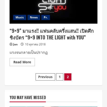
Music
News
Pr.
“9×9” มาแรง!! แฟนคลับครึ่งแสน!! เปิดศึก
ชิงบัตร “9×9 INTO THE LIGHT with YOU”
Jan
10 ตุลาคม 2018
แรงจนกลายเป็นปรากฏ
Read
Read More
more
about
“9×9”
Posts
มา
Previous
1
2
แรง!!
แฟน
pagination
คลับ
ครึ่ง
แสน!!
เปิด
YOU MAY HAVE MISSED
ศึก
ชิง
บัตร