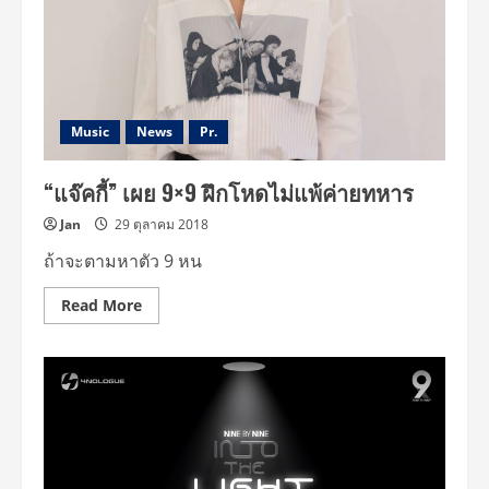
ใหญ่
ดึง
Visual
Director
“BIGBANG”
เสริม
ทัพ
ความ
ปัง!
Music
News
Pr.
“แจ๊คกี้” เผย 9×9 ฝึกโหดไม่แพ้ค่ายทหาร
Jan
29 ตุลาคม 2018
ถ้าจะตามหาตัว 9 หน
Read
Read More
more
about
“แจ๊ค
กี้”
เผย
9×9
ฝึก
โหด
ไม่
แพ้
ค่าย
ทหาร