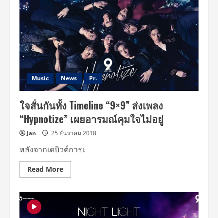
พล
“NIGHT”
ทั่ว
ประเทศ
ใน
9×9
THAILAND
TOUR
:
ROUTE
TO
THE
Music
News
Pr.
DESTINATION
ใจสั่นกันทั้ง Timeline “9×9” ส่งเพลง
“Hypnotize” เผยอารมณ์คุมใจไม่อยู่
Jan
25 ธันวาคม 2018
หลังจากเดบิวต์การเ
Read
Read More
more
about
ใจ
สั่น
กัน
ทั้ง
Timeline