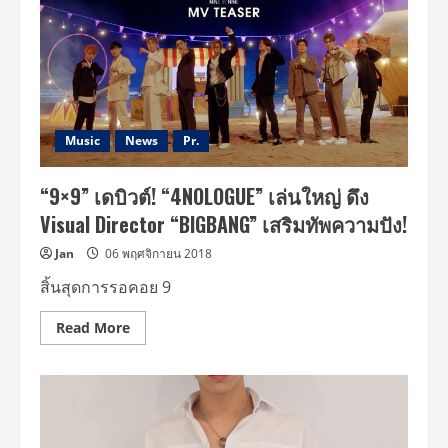
“9×9”
ส่ง
เพลง
“Hypnotize”
เผย
อารมณ์
คุม
ใจ
ไม่
อยู่
Music
News
Pr.
“9×9” เดบิวต์! “4NOLOGUE” เล่นใหญ่ ดึง
Visual Director “BIGBANG” เสริมทัพความปัง!
Jan
06 พฤศจิกายน 2018
สิ้นสุดการรอคอย 9
Read
Read More
more
about
“9×9”
เด
บิ
วต์!
“4NOLOGUE”
เล่น