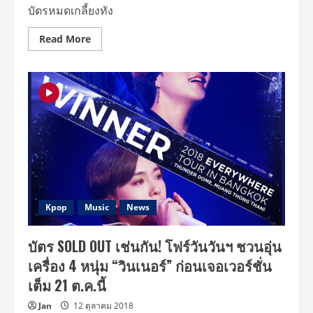
–
บัตรหมดเกลี้ยงทัง
พัค
โบก
อม”
Read
Read More
more
about
โฟร์
วัน
วันฯ
คว้า
7
หนุ่ม
“ไอคอน”
แถลง
ข่าว
ยืนยัน
ความ
ฮอต
ก่อน
พบ
กัน
Kpop
Music
News
ใน
คอนเสิร์ต
“คอ
บัตร SOLD OUT เช่นกัน! โฟร์วันวันฯ ชวนอุ่น
นทิ
นิ
เครื่อง 4 หนุ่ม “วินเนอร์” ก่อนเจอเวอร์ชั่น
ว
ทัวร์”
เต็ม 21 ต.ค.นี้
ที่
บัตร
ขาย
Jan
12 ตุลาคม 2018
เกลี้ยง