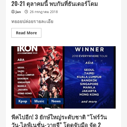
20-21 ตุลาคมนี้ พบกันที่ธันเดอร์โดม
ฟรี่
แวร์
ทัวร์
Jan
26 กรกฎาคม 2018
1
ก.ย.นี้
ทยอยปล่อยรายละเอีย
Read
Read More
more
about
งาน
ดี
“วาย
จี”
สไตล์!
ยก
ทัพ
“ไอคอน-
วินเนอร์”
มา
ไทย
“โฟร์
วัน
วัน”
ปัก
Kpop
Music
News
หมุด
19-
20-
พีคไปอีก! 3 ยักษ์ใหญ่ระดับชาติ “โฟร์วัน
21
ตุลาคม
วัน-ไลฟ์เนชั่น-วายจี” โดดจับมือ จัด 2
นี้