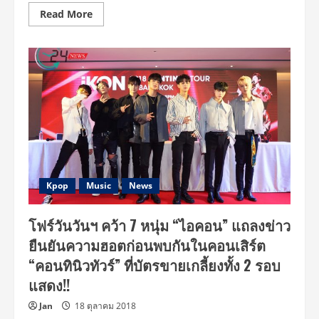
Read
Read More
more
about
สะเทือน
วงการ!
“โฟร์
วัน
วัน”
จับ
มือ
พันธมิตร
จัด
หนัก
รัวๆ
เนื้อๆ
เน้นๆ
3
งาน
Kpop
Music
News
เปิด
ศักราช
2019
โฟร์วันวันฯ คว้า 7 หนุ่ม “ไอคอน” แถลงข่าว
ด้วย
“แบ
ยืนยันความฮอตก่อนพบกันในคอนเสิร์ต
ล็ก
พิงค์
“คอนทินิวทัวร์” ที่บัตรขายเกลี้ยงทั้ง 2 รอบ
–
ส
แสดง!!
เต
รย์
คิด
Jan
18 ตุลาคม 2018
ส์