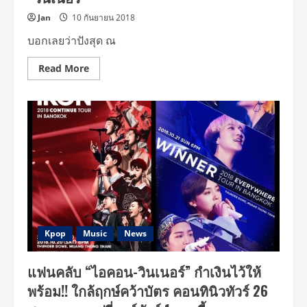
Jan
10 กันยายน 2018
บอกเลยว่าปังสุด ณ
Read
Read More
more
about
บัตร
คอนเสิร์ต
“คอ
นทิ
นิ
ว
ทัวร์”
และ
“เอ
ฟรี่
แวร์
ทัวร์”
จ่อ
SOLD
OUT!
Kpop
Music
News
โฟร์
วัน
วันฯ
แฟนคลับ “ไอคอน-วินเนอร์” กำเงินไว้ให้
เตือน
รีบ
พร้อม!! ใกล้ฤกษ์คว้าบัตร คอนทินิวทัวร์ 26
จอง
บัตร