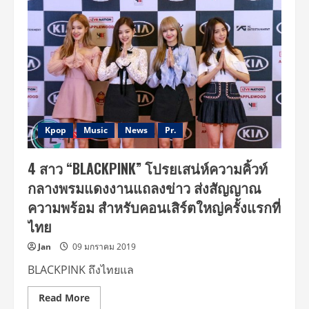
ปล่อย
ของ
สะ
กด
บ
ลิ๊งค์
ไทย
เล่น
ใหญ่
สมการ
รอ
คอย
ใน
‘BLACKPINK
Kpop
Music
News
Pr.
2019
WORLD
TOUR
4 สาว “BLACKPINK” โปรยเสน่ห์ความคิ้วท์
[IN
YOUR
กลางพรมแดงงานแถลงข่าว ส่งสัญญาณ
AREA]
BANGKOK
ความพร้อม สำหรับคอนเสิร์ตใหญ่ครั้งแรกที่
with
KIA’
ไทย
Jan
09 มกราคม 2019
BLACKPINK ถึงไทยแล
Read
Read More
more