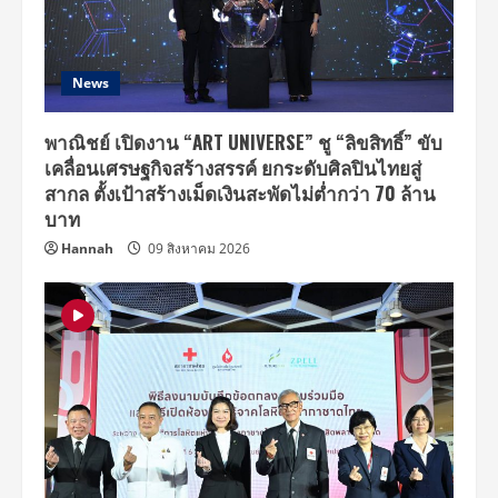
2
คอนเสิร์ต
เต็ม
รูป
แบบ
News
“ไอคอน-
วินเนอร์”
ดับเบิล
ความ
พาณิชย์ เปิดงาน “ART UNIVERSE” ชู “ลิขสิทธิ์” ขับ
พี
เคลื่อนเศรษฐกิจสร้างสรรค์ ยกระดับศิลปินไทยสู่
ค
ที่
สากล ตั้งเป้าสร้างเม็ดเงินสะพัดไม่ต่ำกว่า 70 ล้าน
ไทย!!
บาท
Hannah
09 สิงหาคม 2026