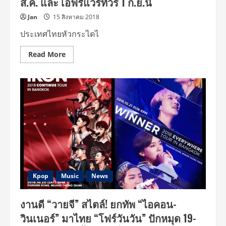
ส.ค. และ เอฟรี่แวร์ทัวร์ 1 ก.ย.นี้
ก่อน
อด
ดู
Jan
15 สิงหาคม 2018
ทั้ง
“ไอคอน”
ประเทศไทยหัวกระไดไ
และ
“วินเนอร์”
Read
Read More
more
about
แฟน
คลับ
“ไอคอน-
วินเนอร์”
กำ
เงิน
ไว้
ให้
พร้อม!!
ใกล้
ฤกษ์
คว้า
บัตร
คอ
นทิ
Kpop
Music
News
นิ
ว
ทัวร์
งานดี “วายจี” สไตล์! ยกทัพ “ไอคอน-
26
ส.ค.
วินเนอร์” มาไทย “โฟร์วันวัน” ปักหมุด 19-
และ
เอ