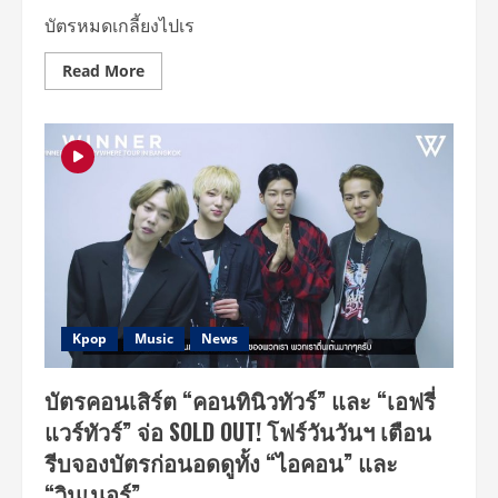
ทั้ง
บัตรหมดเกลี้ยงไปเร
2
รอบ
แสดง!!
Read
Read More
more
about
บัตร
SOLD
OUT
เช่น
กัน!
โฟร์
วัน
วันฯ
ชวน
อุ่น
เครื่อง
4
หนุ่ม
“วินเนอร์”
ก่อน
Kpop
Music
News
เจอ
เวอร์ชั่น
เต็ม
บัตรคอนเสิร์ต “คอนทินิวทัวร์” และ “เอฟรี่
21
ต.ค.นี้
แวร์ทัวร์” จ่อ SOLD OUT! โฟร์วันวันฯ เตือน
รีบจองบัตรก่อนอดดูทั้ง “ไอคอน” และ
“วินเนอร์”