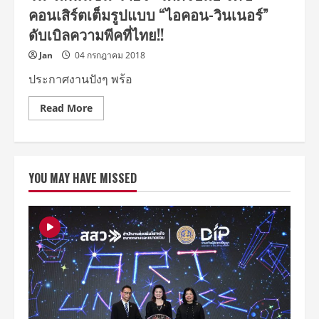
พบ
คอนเสิร์ตเต็มรูปแบบ “ไอคอน-วินเนอร์”
กัน
ที่
ดับเบิลความพีคที่ไทย!!
ธันเดอร์
โดม
Jan
04 กรกฎาคม 2018
ประกาศงานปังๆ พร้อ
Read
Read More
more
about
พีค
ไป
อีก!
3
YOU MAY HAVE MISSED
ยักษ์
ใหญ่
ระดับ
ชาติ
“โฟร์
วัน
วัน-
ไลฟ์
เนชั่น-
วาย
จี”
โดด
จับ
มือ
จัด