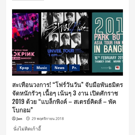
about
4
สาว
“BLACKPINK”
โปรย
เสน่ห์
ความ
คิ้ว
ท์
กลาง
พรม
แดง
งาน
แถลง
ข่าว
ส่ง
Kpop
Music
News
Pr.
สัญญาณ
ความ
พร้อม
สะเทือนวงการ! “โฟร์วันวัน” จับมือพันธมิตร
สำหรับ
คอนเสิร์ต
จัดหนักรัวๆ เนื้อๆ เน้นๆ 3 งาน เปิดศักราช
ใหญ่
ครั้ง
2019 ด้วย “แบล็กพิงค์ – สเตรย์คิดส์ – พัค
แรก
ที่
โบกอม”
ไทย
Jan
29 พฤศจิกายน 2018
นั่งไม่ติดเก้าอี้