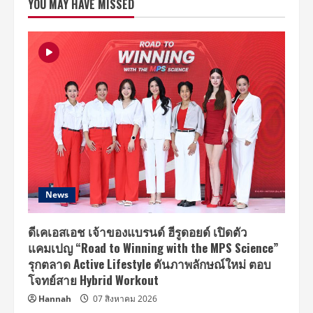
YOU MAY HAVE MISSED
ยม
ฟิน
7
หนุ่ม
NEX7
เยือน
ไทย
จัด
งาน
แฟน
มี
ต
ติ้ง
14
กรกฎาคม
นี้
News
ดีเคเอสเอช เจ้าของแบรนด์ ฮีรูดอยด์ เปิดตัว
แคมเปญ “Road to Winning with the MPS Science”
รุกตลาด Active Lifestyle ดันภาพลักษณ์ใหม่ ตอบ
โจทย์สาย Hybrid Workout
Hannah
07 สิงหาคม 2026