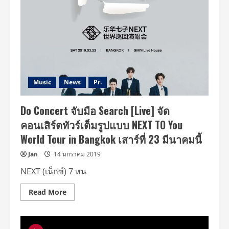
อีก
5
วัน
กับ
คอนเสิร์ต
สุด
ร้อน
แรง
Masita
presents
NEXT
TO
Music
News
Pr.
YOU
World
Tour
Do Concert จับมือ Search [Live] จัด
Concert
in
คอนเสิร์ตทัวร์เต็มรูปแบบ NEXT TO You
Bangkok
เสาร์
World Tour in Bangkok เสาร์ที่ 23 มีนาคมนี้
23
มีนาคม
นี้
Jan
14 มกราคม 2019
NEXT (เน็กซ์) 7 หน
Read
Read More
more
about
Do
Concert
จับ