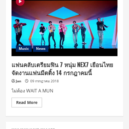
มือ
Search
[Live]
จัด
คอนเสิร์ต
ทัวร์
เต็ม
รูป
แบบ
NEXT
TO
You
Music
News
World
Tour
in
แฟนคลับเตรียมฟิน 7 หนุ่ม NEX7 เยือนไทย
Bangkok
เสาร์
จัดงานแฟนมีตติ้ง 14 กรกฎาคมนี้
ที่
23
มีนาคม
Jan
09 กรกฎาคม 2018
นี้
ไม่ต้อง WAIT A MUN
Read
Read More
more
about
แฟน
คลับ
เต
รี