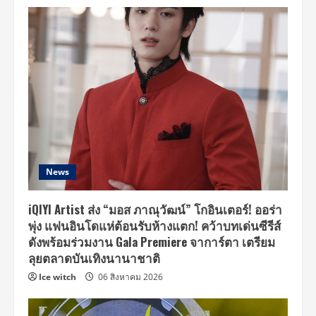
News
iQIYI Artist ส่ง “มอส ภาณุวัฒน์” โกอินเตอร์! ออร่า
พุ่ง แฟนอินโดแห่ต้อนรับห้างแตก! คว้าบทเด่นซีรีส์
ดังพร้อมร่วมงาน Gala Premiere จาการ์ตา เตรียม
ลุยตลาดบันเทิงนานาชาติ
Ice witch
06 สิงหาคม 2026