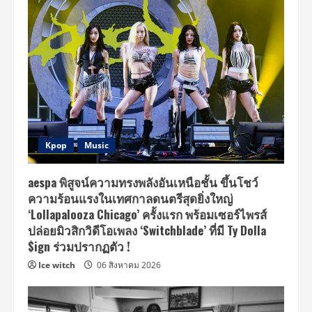
Kpop
Music
aespa พิสูจน์ความทรงพลังอันเหนือชั้น ขึ้นโชว์
ความร้อนแรงในเทศกาลดนตรีสุดยิ่งใหญ่
‘Lollapalooza Chicago’ ครั้งแรก พร้อมเซอร์ไพรส์
ปล่อยมิวสิกวิดีโอเพลง ‘Switchblade’ ที่มี Ty Dolla
$ign ร่วมปรากฏตัว !
Ice witch
06 สิงหาคม 2026