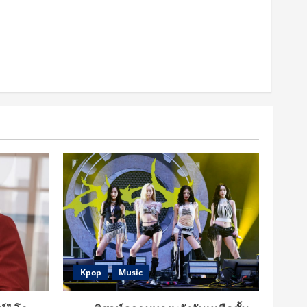
Kpop
Music