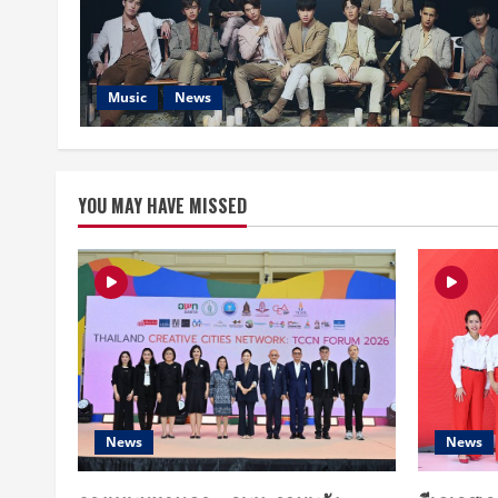
Music
News
YOU MAY HAVE MISSED
News
News