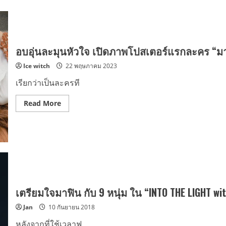
อบอุ่นละมุนหัวใจ เปิดภาพโปสเตอร์แรกละคร “มา
Ice witch
22 พฤษภาคม 2023
เรียกว่าเป็นละครที
Read
Read More
more
about
อบอุ่น
ละมุน
หัวใจ
เปิด
ภาพ
โปสเตอร์
แรก
ละคร
“มาตา
ลดา”
เตรียมใจมาฟิน กับ 9 หนุ่ม ใน “INTO THE LIGHT wi
เจมส์
จิ-
Jan
10 กันยายน 2018
เต้ย
ประชัน
ริว-
หลังจากที่ใช้เวลาฟ