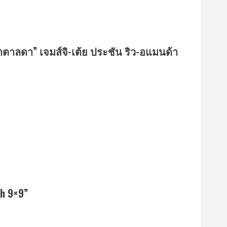
ตาลดา” เจมส์จิ-เต้ย ประชัน ริว-อแมนด้า
th 9×9”