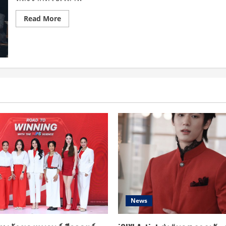
อ
แมน
ด้า
Read
Read More
more
about
เตรียม
ใจ
มา
ฟิน
กับ
9
หนุ่ม
ใน
“INTO
THE
LIGHT
with
9×9”
News