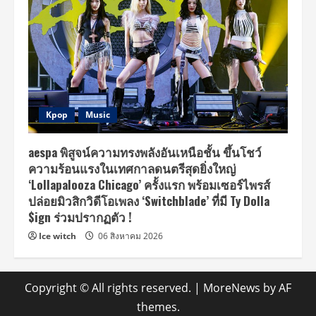
Kpop
Music
aespa พิสูจน์ความทรงพลังอันเหนือชั้น ขึ้นโชว์
ความร้อนแรงในเทศกาลดนตรีสุดยิ่งใหญ่
‘Lollapalooza Chicago’ ครั้งแรก พร้อมเซอร์ไพรส์
ปล่อยมิวสิกวิดีโอเพลง ‘Switchblade’ ที่มี Ty Dolla
$ign ร่วมปรากฏตัว !
Ice witch
06 สิงหาคม 2026
Copyright © All rights reserved.
|
MoreNews
by AF
themes.