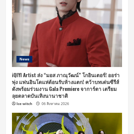
News
iQIYI Artist ส่ง “มอส ภาณุวัฒน์” โกอินเตอร์! ออร่า
พุ่ง แฟนอินโดแห่ต้อนรับห้างแตก! คว้าบทเด่นซีรีส์
ดังพร้อมร่วมงาน Gala Premiere จาการ์ตา เตรียม
ลุยตลาดบันเทิงนานาชาติ
Ice witch
06 สิงหาคม 2026