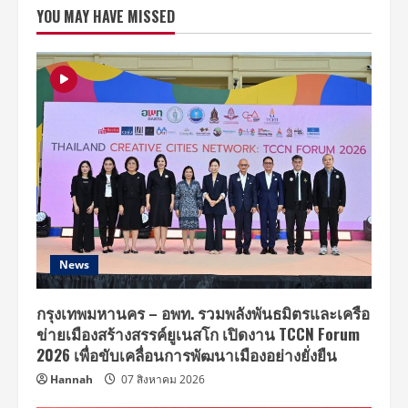
ร่วม
YOU MAY HAVE MISSED
กัน
จัด
แฟชั่น
โชว์
ปี
ที่
18
ผล
งาน
นักเรียน
สร้างสรรค์
ต่อย
อด
สู่
อาชีพ
News
กรุงเทพมหานคร – อพท. รวมพลังพันธมิตรและเครือ
ข่ายเมืองสร้างสรรค์ยูเนสโก เปิดงาน TCCN Forum
2026 เพื่อขับเคลื่อนการพัฒนาเมืองอย่างยั่งยืน
Hannah
07 สิงหาคม 2026