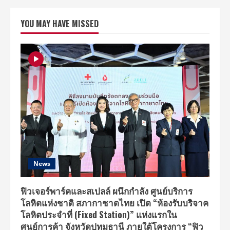
นิสิต
เก่า
จุฬาฯ
YOU MAY HAVE MISSED
เตรียม
จัด
งาน
“ปิย
มหา
ราชา
นุ
สรณ์
2561”
น้อม
รำลึก
สมเด็จ
พระ
ปิย
มหาราช
พร้อม
ระดม
เงิน
สมทบ
ทุน
News
ให้
นิสิต
ใน
รายการ
ฟิวเจอร์พาร์คและสเปลล์ ผนึกกำลัง ศูนย์บริการ
พิเศษ
โลหิตแห่งชาติ สภากาชาดไทย เปิด “ห้องรับบริจาค
23
ต.ค.นี้
โลหิตประจำที่ (Fixed Station)” แห่งแรกใน
ศูนย์การค้า จังหวัดปทุมธานี ภายใต้โครงการ “ฟิว