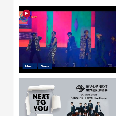
Music
News