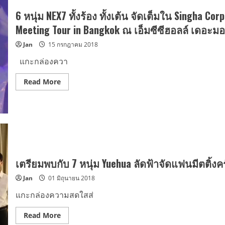
จัด
คอนเสิร์ต
6 หนุ่ม NEX7 ทั้งร้อง ทั้งเต้น จัดเต็มใน Singha C
ทัวร์
เต็ม
Meeting Tour in Bangkok ณ เอ็มซีซีฮอลล์ เดอะมอล
รูป
แบบ
Jan
15 กรกฎาคม 2018
NEXT
TO
You
แกะกล่องควา
World
Tour
in
Read
Read More
Bangkok
more
เสาร์
about
ที่
6
23
หนุ่ม
มีนาคม
NEX7
นี้
ทั้ง
ร้อง
ทั้ง
เต้น
จัด
เต็ม
เตรียมพบกับ 7 หนุ่ม Yuehua ลัดฟ้าจัดแฟนมีตติ้งค
ใน
Singha
Jan
01 มิถุนายน 2018
Corporation
presents
Yuehua7
แกะกล่องความสดใสส่
NEX7
The
First
Read
Read More
Fan
more