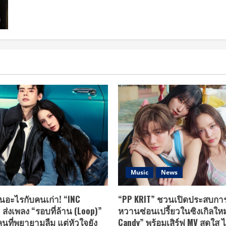
Meeting
about
Tour
เตรียม
in
พบ
Bangkok
กับ
ณ
7
เอ็ม
หนุ่ม
ซี
Yuehua
ซี
ลัด
ฮอลล์
ฟ้า
เดอะมอลล์
จัด
บางกะปิ
แฟน
เมื่อ
มี
ค่ำ
ต
วาน
ติ้ง
นี้
ครั้ง
แรก
ที่
ไทย
14
กรกฎาคม
นี้
Music
News
นอะไรกับคนเก่า! “INC
“PP KRIT” ชวนเปิดประสบกา
ส่งเพลง “รอบที่ล้าน (Loop)”
หวานซ่อนเปรี้ยวในซิงเกิลใหม
นที่พยายามลืม แต่หัวใจยัง
Candy” พร้อมเสิร์ฟ MV สดใส ไ