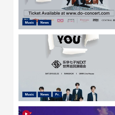
Music
News
Music
News
Pr.