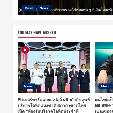
Music
News
YOU MAY HAVE MISSED
News
Music
ฟิวเจอร์พาร์คและสเปลล์ ผนึกกำลัง ศูนย์
คนไทยเป็
บริการโลหิตแห่งชาติ สภากาชาดไทย
MATAWEE” 
เปิด “ห้องรับบริจาคโลหิตประจำที่
เพลงของค