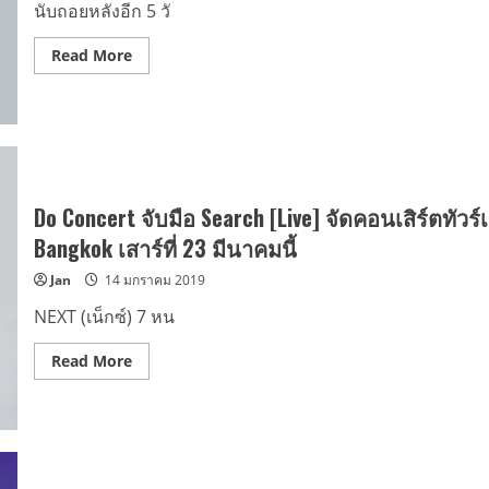
World
นับถอยหลังอีก 5 วั
Tour
Concert
in
Read
Read More
Bangkok
more
about
นับ
ถอย
หลัง
อีก
5
วัน
กับ
คอนเสิร์ต
Do Concert จับมือ Search [Live] จัดคอนเสิร์ตทัวร
สุด
ร้อน
Bangkok เสาร์ที่ 23 มีนาคมนี้
แรง
Masita
Jan
14 มกราคม 2019
presents
NEXT
TO
NEXT (เน็กซ์) 7 หน
YOU
World
Tour
Read
Read More
Concert
more
in
about
Bangkok
Do
เสาร์
Concert
23
จับ
มีนาคม
มือ
นี้
Search
[Live]