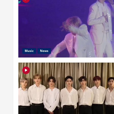
Music
News