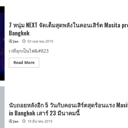
7 หนุ่ม NEXT จัดเต็มสุดพลังในคอนเสิร์ต Masita pr
Bangkok
Jan
03 เมษายน 2019
เวทีลุกเป็นไฟ&#823
Read
Read More
more
about
7
หนุ่ม
NEXT
จัด
เต็ม
สุด
พลัง
ใน
นับถอยหลังอีก 5 วันกับคอนเสิร์ตสุดร้อนแรง Masi
คอนเสิร์ต
Masita
in Bangkok เสาร์ 23 มีนาคมนี้
presents
NEXT
Jan
18 มีนาคม 2019
To
You