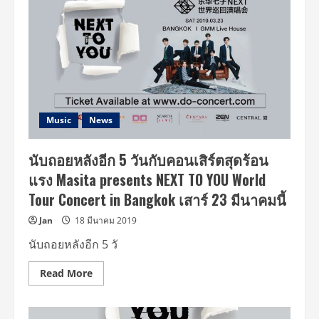
จัด
เต็ม
สุด
พลัง
ใน
คอนเสิร์ต
Masita
presents
NEXT
To
You
World
Music
News
Tour
Concert
in
นับถอยหลังอีก 5 วันกับคอนเสิร์ตสุดร้อน
Bangkok
แรง Masita presents NEXT TO YOU World
Tour Concert in Bangkok เสาร์ 23 มีนาคมนี้
Jan
18 มีนาคม 2019
นับถอยหลังอีก 5 วั
Read
Read More
more
about
นับ
ถอย