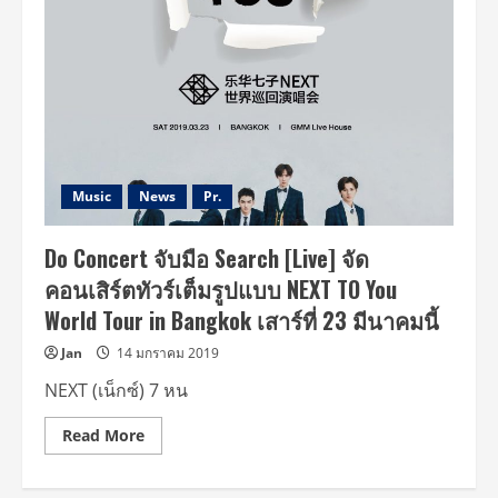
หลัง
อีก
5
วัน
กับ
คอนเสิร์ต
สุด
ร้อน
แรง
Masita
presents
NEXT
TO
Music
News
Pr.
YOU
World
Tour
Do Concert จับมือ Search [Live] จัด
Concert
in
คอนเสิร์ตทัวร์เต็มรูปแบบ NEXT TO You
Bangkok
เสาร์
World Tour in Bangkok เสาร์ที่ 23 มีนาคมนี้
23
มีนาคม
นี้
Jan
14 มกราคม 2019
NEXT (เน็กซ์) 7 หน
Read
Read More
more
about
Do
Concert