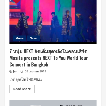
รอ
คอย
หนัง
“แวน
การ์ด”
ซุป
เปอร์
แอ็
คชั่น
พร้อม
ฉาย
ระเบิด
Music
News
ความ
มันส์
ฟัด
7 หนุ่ม NEXT จัดเต็มสุดพลังในคอนเสิร์ต
ข้าม
โลก
Masita presents NEXT To You World Tour
1
ตุลาคม
Concert in Bangkok
นี้
Jan
03 เมษายน 2019
เวทีลุกเป็นไฟ&#823
Read
Read More
more
about
7
หนุ่ม
NEXT