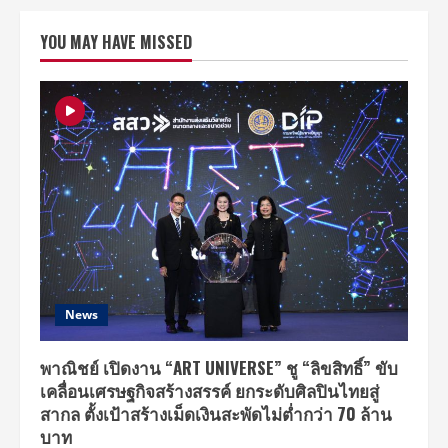
จับ
มือ
YOU MAY HAVE MISSED
Search
[Live]
จัด
คอนเสิร์ต
ทัวร์
เต็ม
รูป
แบบ
NEXT
TO
You
World
Tour
in
Bangkok
เสาร์
ที่
23
มีนาคม
นี้
News
พาณิชย์ เปิดงาน “ART UNIVERSE” ชู “ลิขสิทธิ์” ขับ
เคลื่อนเศรษฐกิจสร้างสรรค์ ยกระดับศิลปินไทยสู่
สากล ตั้งเป้าสร้างเม็ดเงินสะพัดไม่ต่ำกว่า 70 ล้าน
บาท