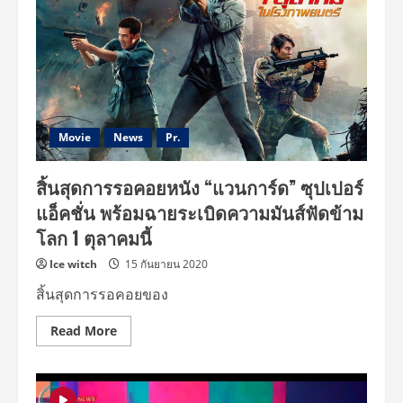
Movie
News
Pr.
สิ้นสุดการรอคอยหนัง “แวนการ์ด” ซุปเปอร์
แอ็คชั่น พร้อมฉายระเบิดความมันส์ฟัดข้าม
โลก 1 ตุลาคมนี้
Ice witch
15 กันยายน 2020
สิ้นสุดการรอคอยของ
Read
Read More
more
about
สิ้น
สุด
การ