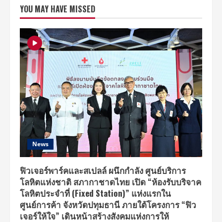
เดช”
YOU MAY HAVE MISSED
ช้อป
ของ
ไหว้
สารท
จีน
จาก
ซีพี
พร้อม
เข้า
ครัว
ขอ
เป็น
ลูก
ศิษย์
“เชฟ
ป้อม”
โชว์
เมนู
เสริม
เฮง
News
ฟิวเจอร์พาร์คและสเปลล์ ผนึกกำลัง ศูนย์บริการ
โลหิตแห่งชาติ สภากาชาดไทย เปิด “ห้องรับบริจาค
โลหิตประจำที่ (Fixed Station)” แห่งแรกใน
ศูนย์การค้า จังหวัดปทุมธานี ภายใต้โครงการ “ฟิว
เจอร์ให้ใจ” เดินหน้าสร้างสังคมแห่งการให้