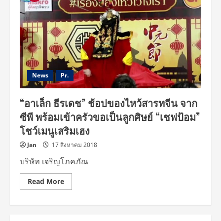
News
Pr.
“อาเล็ก ธีรเดช” ช้อปของไหว้สารทจีน จาก
ซีพี พร้อมเข้าครัวขอเป็นลูกศิษย์ “เชฟป้อม”
โชว์เมนูเสริมเฮง
Jan
17 สิงหาคม 2018
บริษัท เจริญโภคภัณ
Read
Read More
more
about
“อา
เล็ก
ธีร