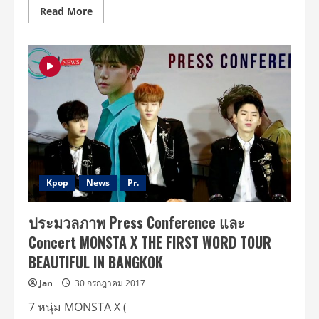
“รอ
Read
Read More
พี่
more
ก่อน
about
นะ
อยาก
แม่
เจอ
หญิง”
ต้อง
ได้
เจอ..
MONSTA
X
เต
รี
ยม
คัม
แบค
ไทย
แลนด์
อีก
Kpop
News
Pr.
ครั้ง
30
มิ.ย.นี้!!
ประมวลภาพ Press Conference และ
Concert MONSTA X THE FIRST WORD TOUR
BEAUTIFUL IN BANGKOK
Jan
30 กรกฎาคม 2017
7 หนุ่ม MONSTA X (