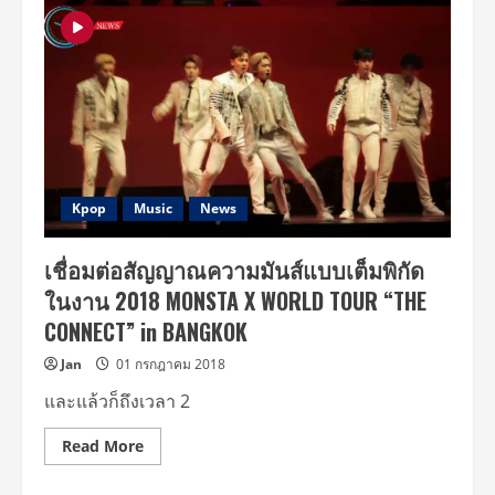
X
ใส่
สุด
พลัง
ใน
‘2018
MONSTA
X
WORLD
TOUR
“THE
CONNECT”
in
BANGKOK’
Kpop
Music
News
เชื่อม
สัญญาณ
ใจ
เชื่อมต่อสัญญาณความมันส์แบบเต็มพิกัด
มอน
เบ
ในงาน 2018 MONSTA X WORLD TOUR “THE
เบ้
ไทย
CONNECT” in BANGKOK
ย้ำ
ชัด!!
“ฉัน
Jan
01 กรกฎาคม 2018
หึง
นะ
และแล้วก็ถึงเวลา 2
อย่า
นอกใจ”
Read
Read More
more
about
เชื่อม