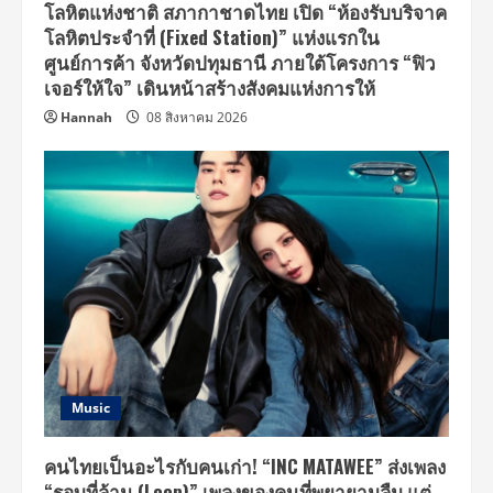
โลหิตแห่งชาติ สภากาชาดไทย เปิด “ห้องรับบริจาค
โลหิตประจำที่ (Fixed Station)” แห่งแรกใน
ศูนย์การค้า จังหวัดปทุมธานี ภายใต้โครงการ “ฟิว
เจอร์ให้ใจ” เดินหน้าสร้างสังคมแห่งการให้
Hannah
08 สิงหาคม 2026
Music
คนไทยเป็นอะไรกับคนเก่า! “INC MATAWEE” ส่งเพลง
“รอบที่ล้าน (Loop)” เพลงของคนที่พยายามลืม แต่