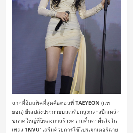
ฉากที่อิมแพ็คที่สุดคือตอนที่
TAEYEON
(แท
ยอน) ยืนเปล่งประกายบนเวทียกสูงกลางปีกเหล็ก
ขนาดใหญ่ที่บินลงมาสร้างความตื่นตาตื่นใจใน
เพลง
‘INVU’
เสริมด้วยการใช้โปรเจกเตอร์ฉาย