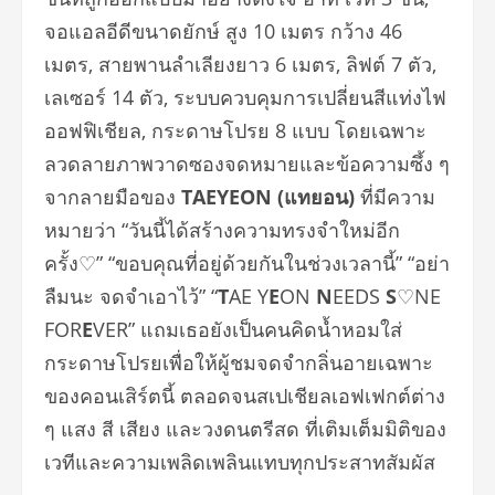
จอแอลอีดีขนาดยักษ์ สูง 10 เมตร กว้าง 46
เมตร, สายพานลำเลียงยาว 6 เมตร, ลิฟต์ 7 ตัว,
เลเซอร์ 14 ตัว, ระบบควบคุมการเปลี่ยนสีแท่งไฟ
ออฟฟิเชียล, กระดาษโปรย 8 แบบ โดยเฉพาะ
ลวดลายภาพวาดซองจดหมายและข้อความซึ้ง ๆ
จากลายมือของ
TAEYEON (แทยอน)
ที่มีความ
หมายว่า “วันนี้ได้สร้างความทรงจำใหม่อีก
ครั้ง♡” “ขอบคุณที่อยู่ด้วยกันในช่วงเวลานี้” “อย่า
ลืมนะ จดจำเอาไว้” “
T
AE Y
E
ON
N
EEDS
S
♡NE
FOR
E
VER” แถมเธอยังเป็นคนคิดน้ำหอมใส่
กระดาษโปรยเพื่อให้ผู้ชมจดจำกลิ่นอายเฉพาะ
ของคอนเสิร์ตนี้ ตลอดจนสเปเชียลเอฟเฟกต์ต่าง
ๆ แสง สี เสียง และวงดนตรีสด ที่เติมเต็มมิติของ
เวทีและความเพลิดเพลินแทบทุกประสาทสัมผัส