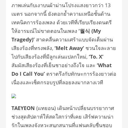
ภาพเล่นกับเงาบนผ้าม่านโปรงแสงยาวกว่า 13
เมตร นอกจากนี้ ยังตอกย้ำความเหนือชั้นด้าน
เทคนิคการร้องเพลง ด้วยเวทีที่เรียบเรียงดนตรี
ให้อารมณ์ไม่ขาดตอนในเพลง
‘
월식
(My
Tragedy)’
สาดคลื่นความเศร้าแบบจัดเต็มผ่าน
เสียงร้องที่ทรงพลัง,
‘Melt Away’
ชวนใจละลาย
ไปกับเสียงร้องที่มีลูกเล่นแปลกใหม่,
‘To. X’
สัมผัสเสียงร้องที่เย็นชาอย่างถึงใจ และ
‘What
Do I Call You’
ตราตรึงกับทักษะการร้องยาวต่อ
เนื่องและเซ็ตกรอบรูปที่ลอยลงมากลางเวที
TAEYEON
(แทยอน) เดินหน้าเปลี่ยนบรรยากาศ
ช่วงสุดสัปดาห์ให้สดใสกว่าที่เคย เสิร์ฟความน่า
รักในเพลงจังหวะสนุกสนานที่แฟนคลับชื่นชอบ