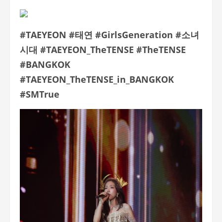
#TAEYEON #
태연
#GirlsGeneration #
소녀
시대
#TAEYEON_TheTENSE #TheTENSE
#BANGKOK
#TAEYEON_TheTENSE_in_BANGKOK
#SMTrue