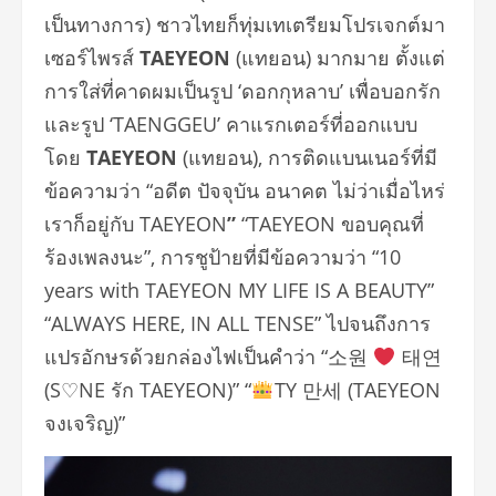
เป็นทางการ) ชาวไทยก็ทุ่มเทเตรียมโปรเจกต์มา
เซอร์ไพรส์
TAEYEON
(แทยอน) มากมาย ตั้งแต่
การใส่ที่คาดผมเป็นรูป ‘ดอกกุหลาบ’ เพื่อบอกรัก
และรูป ‘TAENGGEU’ คาแรกเตอร์ที่ออกแบบ
โดย
TAEYEON
(แทยอน), การติดแบนเนอร์ที่มี
ข้อความว่า “อดีต ปัจจุบัน อนาคต ไม่ว่าเมื่อไหร่
เราก็อยู่กับ TAEYEON
”
“TAEYEON ขอบคุณที่
ร้องเพลงนะ”, การชูป้ายที่มีข้อความว่า “10
years with TAEYEON MY LIFE IS A BEAUTY”
“ALWAYS HERE, IN ALL TENSE” ไปจนถึงการ
แปรอักษรด้วยกล่องไฟเป็นคำว่า “소원
태연
(S♡NE รัก TAEYEON)” “
TY 만세 (TAEYEON
จงเจริญ)”