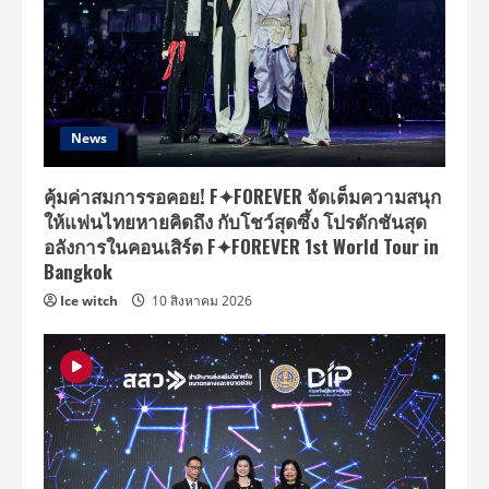
News
คุ้มค่าสมการรอคอย! F✦FOREVER จัดเต็มความสนุก
ให้แฟนไทยหายคิดถึง กับโชว์สุดซึ้ง โปรดักชันสุด
อลังการในคอนเสิร์ต F✦FOREVER 1st World Tour in
Bangkok
Ice witch
10 สิงหาคม 2026