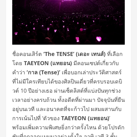
ชื่อคอนเสิร์ต
‘The TENSE’ (เดอะ เทนส์)
ที่เลือก
โดย
TAEYEON (แทยอน)
มีคอนเซปต์เกี่ยวกับ
คำว่า
‘กาล (Tense)’
เพื่อบอกเล่าประวัติศาสตร์
ที่ไม่มีใครเทียบได้ของศิลปินเดี่ยวที่ครบรอบเดบิ
วต์ 10 ปีอย่างเธอ ผ่านเซ็ตลิสต์ที่แบ่งปันทุกช่วง
เวลาอย่างครบถ้วน ทั้งอดีตที่ผ่านมา ปัจจุบันที่ยืน
อยู่บนเวที และอนาคตที่จะก้าวไป ผสมผสานกับ
การเน้นไปที่ ‘ตัวของ
TAEYEON (แทยอน)
’
พร้อมเพิ่มความพิเศษยิ่งกว่าครั้งไหน ด้วยโปรดัก
ชันที่ถูกออกแบบมาอย่างตั้งใจ อาทิ เวที 3 ชั้น,