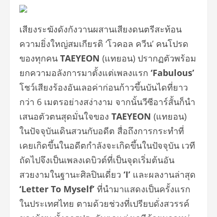
เสียงระฆังดังกังวานผสานเสียงดนตรีสะท้อน
ความยิ่งใหญ่สมเกียรติ ‘โวคอล ควีน’ คนโปรด
ของทุกคน
TAEYEON
(แทยอน) ปรากฏตัวพร้อม
ยกความอลังการมาตั้งแต่เพลงแรก
‘Fabulous’
โชว์เสียงร้องอันเลอค่าก่อนก้าวขึ้นบันไดที่ยาว
กว่า 6 เมตรอย่างสง่างาม จากนั้นวีซีอาร์สั้นก็นำ
เสนอตัวตนสุดมั่นใจของ
TAEYEON
(แทยอน)
ในปัจจุบันเดินสวนกับอดีต สื่อถึงการกระทำที่
เคยเกิดขึ้นในอดีตกำลังจะเกิดขึ้นในปัจจุบัน เวที
ถัดไปจึงเป็นเพลงเดบิวต์ที่เป็นจุดเริ่มต้นอัน
สวยงามในฐานะศิลปินเดี่ยว
‘I’
และผลงานล่าสุด
‘Letter To Myself’
ที่นำมาแสดงเป็นครั้งแรก
ในประเทศไทย ตามด้วยช่วงที่เปรียบดั่งสวรรค์