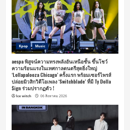
Kpop
Music
aespa พิสูจน์ความทรงพลังอันเหนือชั้น ขึ้นโชว์
ความร้อนแรงในเทศกาลดนตรีสุดยิ่งใหญ่
‘Lollapalooza Chicago’ ครั้งแรก พร้อมเซอร์ไพรส์
ปล่อยมิวสิกวิดีโอเพลง ‘Switchblade’ ที่มี Ty Dolla
$ign ร่วมปรากฏตัว !
Ice witch
06 สิงหาคม 2026