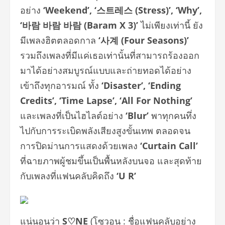
อย่าง
‘Weekend’, ‘
스트레스
(Stress)’, ‘Why’,
‘
바람 바람 바람
(Baram X 3)’
ไม่เพียงเท่านี้ ยัง
มีเพลงฮิตตลอดกาล
‘
사계
(Four Seasons)’
รวมถึงเพลงที่มีแค่เธอเท่านั้นที่สามารถร้องออก
มาได้อย่างสมบูรณ์แบบและถ่ายทอดได้อย่าง
เข้าถึงทุกอารมณ์ ทั้ง
‘Disaster’,
‘Ending
Credits’, ‘Time Lapse’, ‘All For Nothing’
และเพลงที่เป็นไฮไลต์อย่าง
‘Blur’
พาทุกคนทึ่ง
ไปกับการระเบิดพลังเสียงสูงขั้นเทพ ตลอดจน
การปิดม่านการแสดงด้วยเพลง
‘Curtain Call’
ที่ฉายภาพผู้ชมขึ้นเป็นพื้นหลังบนจอ และสุดท้าย
กับเพลงที่แฟนคลับคิดถึง
‘U R’
แน่นอนว่า
S
♡
NE
(โซวอน : ชื่อแฟนคลับอย่าง