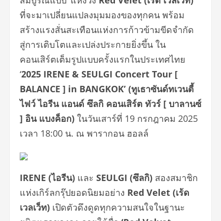
สมบูรณ์แบบ’ แห่งวง
Red Velet (เร้ด เวลเว็ท)
ที่จะมาเปลี่ยนแปลงมุมมองของทุกคน พร้อม
สร้างแรงสั่นสะเทือนแห่งการก้าวข้ามขีดจำกัด
สู่การเติบโตและเปล่งประกายยิ่งขึ้น ใน
คอนเสิร์ตเต็มรูปแบบครั้งแรกในประเทศไทย
‘
2025 IRENE & SEULGI Concert Tour [
BALANCE ] in BANGKOK’ (ทูเธาซันด์ทเวนตี้
ไฟว์ ไอรีน แอนด์ ซึลกิ คอนเสิร์ต ทัวร์ [ บาลานซ์
] อิน แบงค็อก)
ในวันเสาร์ที่ 19 กรกฎาคม 2025
เวลา 18:00 น. ณ พารากอน ฮอลล์
IRENE (ไอรีน)
และ
SEULGI (ซึลกิ)
สองสมาชิก
แห่งเกิร์ลกรุ๊ปยอดนิยมอย่าง
Red Velet (เร้ด
เวลเว็ท)
เปิดตัวดึงดูดทุกความสนใจในฐานะ