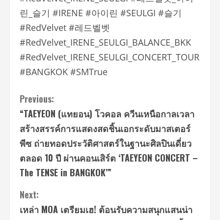
린_슬기 #IRENE #아이린 #SEULGI #슬기
#RedVelvet #레드벨벳
#RedVelvet_IRENE_SEULGI_BALANCE_BKK
#RedVelvet_IRENE_SEULGI_CONCERT_TOUR
#BANGKOK #SMTrue
Continue
Previous:
“TAEYEON (แทยอน) โวคอล ควีนเหนือกาลเวลา
Reading
สร้างสรรค์การแสดงสดชิ้นเอกระดับมาสเตอร์
พีซ ถ่ายทอดประวัติศาสตร์ในฐานะศิลปินเดี่ยว
ตลอด 10 ปี ผ่านคอนเสิร์ต ‘TAEYEON CONCERT –
The TENSE in BANGKOK’”
Next:
เหล่า MOA เตรียมเฮ! ต้อนรับความสนุกแสนน่า