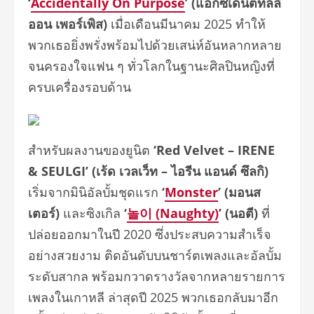
‘
Accidentally On Purpose
’
(แอกซิเดนต์ทัลลี
ออน เพอร์เพิส)
เมื่อเดือนมีนาคม 2025 ทำให้
พวกเธอยิ่งพรั่งพร้อมไปด้วยเสน่ห์อันหลากหลาย
จนครองใจแฟน ๆ ทั่วโลกในฐานะศิลปินหญิงที่
ครบเครื่องรอบด้าน
สำหรับผลงานของยูนิต
‘Red Velvet – IRENE
& SEULGI’ (เร้ด เวลเว็ท – ไอรีน แอนด์ ซึลกิ)
เริ่มจากมินิอัลบั้มชุดแรก
‘
Monster
’ (มอนส
เตอร์)
และซิงเกิล
‘
놀이
(Naughty)
’ (นอตี)
ที่
ปล่อยออกมาในปี 2020 ซึ่งประสบความสำเร็จ
อย่างสวยงาม ติดอันดับบนชาร์ตเพลงและอัลบั้ม
ระดับสากล พร้อมกวาดรางวัลจากหลายรายการ
เพลงในเกาหลี ล่าสุดปี 2025 พวกเธอกลับมาอีก