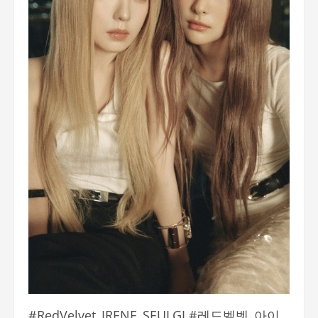
#RedVelvet_IRENE_SEULGI #레드벨벳_아이