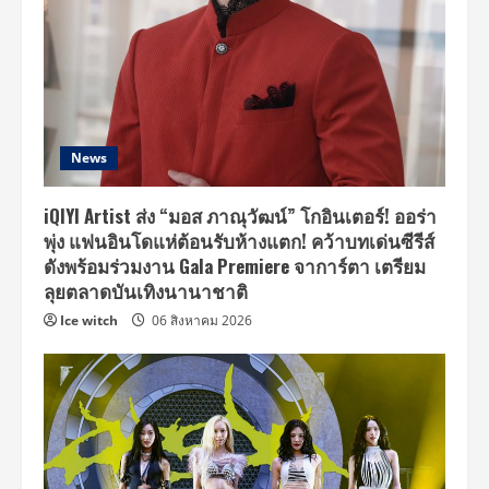
News
iQIYI Artist ส่ง “มอส ภาณุวัฒน์” โกอินเตอร์! ออร่า
พุ่ง แฟนอินโดแห่ต้อนรับห้างแตก! คว้าบทเด่นซีรีส์
ดังพร้อมร่วมงาน Gala Premiere จาการ์ตา เตรียม
ลุยตลาดบันเทิงนานาชาติ
Ice witch
06 สิงหาคม 2026