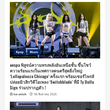
Kpop
Music
aespa พิสูจน์ความทรงพลังอันเหนือชั้น ขึ้นโชว์
ความร้อนแรงในเทศกาลดนตรีสุดยิ่งใหญ่
‘Lollapalooza Chicago’ ครั้งแรก พร้อมเซอร์ไพรส์
ปล่อยมิวสิกวิดีโอเพลง ‘Switchblade’ ที่มี Ty Dolla
$ign ร่วมปรากฏตัว !
Ice witch
06 สิงหาคม 2026