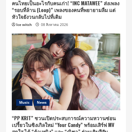
คนไทยเป็นอะไรกับคนเก่า! “INC MATAWEE” ส่งเพลง
“รอบที่ล้าน (Loop)” เพลงของคนที่พยายามลืม แต่
หัวใจยังวนกลับไปที่เดิม
Ice witch
08 สิงหาคม 2026
Music
News
“PP KRIT” ชวนเปิดประสบการณ์ความหวานซ่อน
เปรี้ยวในซิงเกิลใหม่ “Your Candy” พร้อมเสิร์ฟ MV
สดใส ได้ “ต้าเหนิง” และ “ณิชา” ร่วมเติมสีสัน