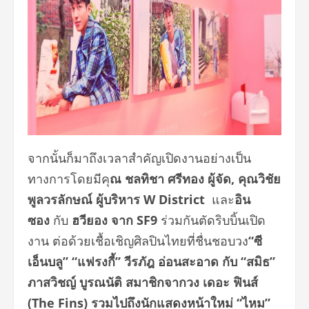
จากนั้นก็มาถึงเวลาสำคัญเปิดงานอย่างเป็น
ทางการโดยมีคุ
ณ ชลทิชา ศรีทอง ผู้จัด, คุณวิชัย
พูลวรลักษณ์ ผู้บริหาร
W District
และ
อิน
ซอง
กับ
ฮวียอง จาก
SF9
ร่วมกันตัดริบบิ้นเปิด
งาน ต่อด้วยเชื้อเชิญศิลปินไทยที่ชื่นชอบวง
“ซี
เอ็นบลู”
“แฟรงกี้” วีรภัฎ อ่อนสะอาด กับ “สมิธ”
ภาสวิชญ์ บูรณนัติ สมาชิกจากวง เดอะ ฟินส์
(
The Fins)
รวมไปถึงนักแสดงหน้าใหม่ “ไหม”