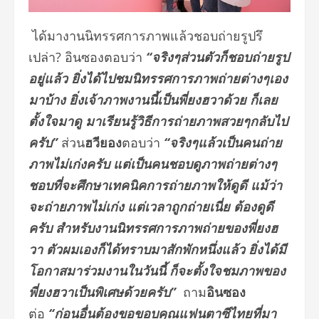
ได้มางานนิทรรศการภาพแล้วชอบถ่ายรูปรึ
เปล่า? อินซองตอบว่า
“จริงๆส่วนตัวก็ชอบถ่ายรูป
อยู่แล้ว ยิ่งได้ไปชมนิทรรศการภาพถ่ายต่างๆเอง
มาบ้าง ยิ่งเจ้าภาพงานนี้เป็นพี่ยงฮวาด้วย ก็เลย
ตั้งใจมาดู มาเรียนรู้วิธีการถ่ายภาพสวยๆกลับไป
ครับ”
ส่วน
ฮวียอง
ตอบว่า
“จริงๆแล้วเป็นคนถ่าย
ภาพไม่เก่งครับ แต่เป็นคนชอบดูภาพถ่ายต่างๆ
ชอบที่จะศึกษาเทคนิคการถ่ายภาพให้ดูดี แม้ว่า
จะถ่ายภาพไม่เก่ง แต่เวลาถูกถ่ายเนี่ย ต้องดูดี
ครับ สำหรับงานนิทรรศการภาพถ่ายของพี่ยงฮ
วา ตัวผมเองก็ได้ทราบมาสักพักหนึ่งแล้ว ยิ่งได้มี
โอกาสมาร่วมงานในวันนี้ ก็จะตั้งใจชมภาพของ
พี่ยงฮวาเป็นพิเศษด้วยครับ”
ถาม
อินซอง
ต่อ
“ก่อนอื่นต้องขอขอบคุณแฟนตาซีไทยที่มา