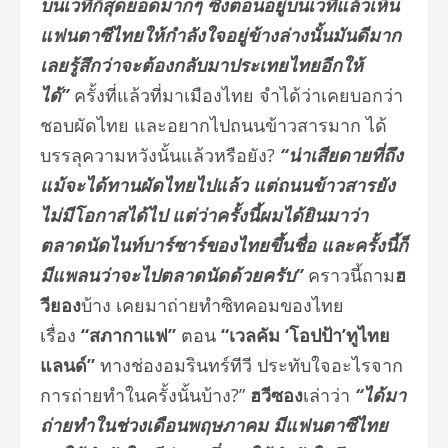
บนเวทีก็สุดยอดมากๆ ซึ่งตอนอยู่บนเวทีแล้วเห็น
แฟนตาซีไทยให้กำลังใจอยู่ข้างล่างนั้นมันดีมาก
เลยรู้สึกว่าจะต้องกลับมาประเทยไทยอีกให้
ได้”
ครั้งที่แล้วที่มาเมืองไทย จำได้ว่าเคยบอกว่า
ชอบผัดไทย และอยากไปถนนข้าวสารมาก ได้
บรรลุความหวังนั้นแล้วหรือยัง?
“น่าเสียดายที่ถึง
แม้จะได้ทานผัดไทยไปแล้ว แต่ถนนข้าวสารยัง
ไม่มีโอกาสได้ไป แต่ว่าครั้งนี้ผมได้ยินมาว่า
ตลาดนัดไนท์บาร์ซาร์ของไทยขึ้นชื่อ และครั้งนี้ก็
มีแพลนว่าจะไปตลาดนัดด้วยครับ”
คราวนี้ถาม
ฮ
วียอง
บ้าง เคยมาถ่ายทำซิทคอมของไทย
เรื่อง
“สภากาแฟ”
ตอน
“เวลคัม
‘
โอปป้า
’
ทูไทย
แลนด์”
ทางช่องอมรินทร์ทีวี ประทับใจอะไรจาก
การถ่ายทำในครั้งนั้นบ้าง?”
ฮวีซอง
เล่าว่า
“ได้มา
ถ่ายทำในช่วงเดือนพฤษภาคม มีแฟนตาซีไทย