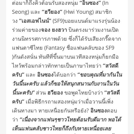
ต่อมาก็ถึงคิวต้อนรับสองหนุ่ม
“อินซอง”
(In
Seong) และ
“ฮวียอง”
(Hwi Young) สมาชิก
วง
“เอสเอฟไนน์”
(SF9)บอยแบนด์มาแรงรุ่นน้อง
ร่วมค่ายของ
จอง ยงฮวา
บินตรงมาร่วมงานเปิด
งานนิทรรศการภาพด้วย ซึ่งก็ได้รับเสียงกรี๊ดจาก
แฟนตาซีไทย (Fantasy ชื่อแฟนคลับของ SF9
)กันดังสนั่น ทันทีที่ขึ้นมาบนเวทีสองหนุ่มก็ยกมือ
ไหว้พร้อมกล่าวทักทายเป็นภาษาไทยว่า
“สวัสดี
ครับ”
และ
อินซอง
ได้บอกว่า
“ขอบคุณที่มากันใน
วันนี้นะครับ แล้วก็ขอให้สนุกสนานกับงานในวัน
นี้นะครับ”
ส่วน
ฮวียอง
ขอพูดไทยบ้างว่า
“สวัสดี
ครับ”
เมื่อพิธีกรถามสองหนุ่มว่าเมื่อวานนี้เพิ่ง
เดินทางมา หายเหนื่อยกันหรือยัง?
อินซอง
ตอบ
ว่า
“เนื่องจากแฟนๆชาวไทยต้อนรับดีมาก พอได้
เห็นแฟนคลับชาวไทยก็ถึงกับหายเหนื่อยเลย