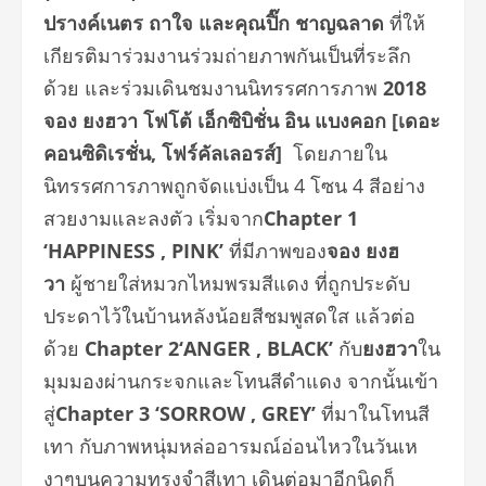
ปรางค์เนตร ถาใจ และคุณปิ๊ก ชาญฉลาด
ที่ให้
เกียรติมาร่วมงานร่วมถ่ายภาพกันเป็นที่ระลึก
ด้วย และร่วมเดินชมงานนิทรรศการภาพ
2018
จอง ยงฮวา โฟโต้ เอ็กซิบิชั่น อิน แบงคอก [เดอะ
คอนซิดิเรชั่น
,
โฟร์คัลเลอรส์]
โดยภายใน
นิทรรศการภาพถูกจัดแบ่งเป็น 4 โซน 4 สีอย่าง
สวยงามและลงตัว เริ่มจาก
Chapter 1
‘HAPPINESS , PINK’
ที่มีภาพของ
จอง ยงฮ
วา
ผู้ชายใส่หมวกไหมพรมสีแดง ที่ถูกประดับ
ประดาไว้ในบ้านหลังน้อยสีชมพูสดใส แล้วต่อ
ด้วย
Chapter 2
‘
ANGER , BLACK’
กับ
ยงฮวา
ใน
มุมมองผ่านกระจกและโทนสีดำแดง จากนั้นเข้า
สู่
Chapter 3
‘
SORROW , GREY’
ที่มาในโทนสี
เทา กับภาพหนุ่มหล่ออารมณ์อ่อนไหวในวันเห
งาๆบนความทรงจำสีเทา เดินต่อมาอีกนิดก็