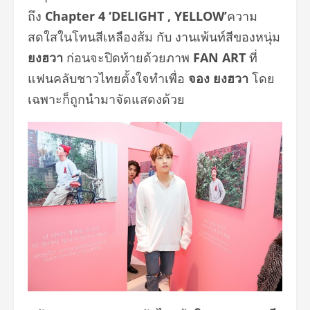
ถึง
Chapter 4
‘
DELIGHT , YELLOW’
ความ
สดใสในโทนสีเหลืองส้ม กับ งานเพ้นท์สีของหนุ่ม
ยงฮวา
ก่อนจะปิดท้ายด้วยภาพ
FAN ART
ที่
แฟนคลับชาวไทยตั้งใจทำเพื่อ
จอง ยงฮวา
โดย
เฉพาะก็ถูกนำมาจัดแสดงด้วย