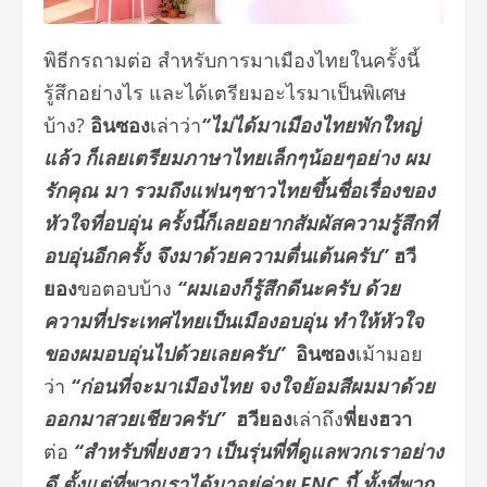
พิธีกรถามต่อ สำหรับการมาเมืองไทยในครั้งนี้
รู้สึกอย่างไร และได้เตรียมอะไรมาเป็นพิเศษ
บ้าง?
อินซอง
เล่าว่า
“ไม่ได้มาเมืองไทยพักใหญ่
แล้ว ก็เลยเตรียมภาษาไทยเล็กๆน้อยๆอย่าง ผม
รักคุณ มา รวมถึงแฟนๆชาวไทยขึ้นชื่อเรื่องของ
หัวใจที่อบอุ่น ครั้งนี้ก็เลยอยากสัมผัสความรู้สึกที่
อบอุ่นอีกครั้ง จึงมาด้วยความตื่นเต้นครับ”
ฮวี
ยอง
ขอตอบบ้าง
“ผมเองก็รู้สึกดีนะครับ ด้วย
ความที่ประเทศไทยเป็นเมืองอบอุ่น ทำให้หัวใจ
ของผมอบอุ่นไปด้วยเลยครับ”
อินซอง
เม้ามอย
ว่า
“ก่อนที่จะมาเมืองไทย จงใจย้อมสีผมมาด้วย
ออกมาสวยเชียวครับ”
ฮวียอง
เล่าถึง
พี่ยงฮวา
ต่อ
“สำหรับพี่ยงฮวา เป็นรุ่นพี่ที่ดูแลพวกเราอย่าง
ดี ตั้งแต่ที่พวกเราได้มาอยู่ค่าย
FNC
นี้ ทั้งที่พวก