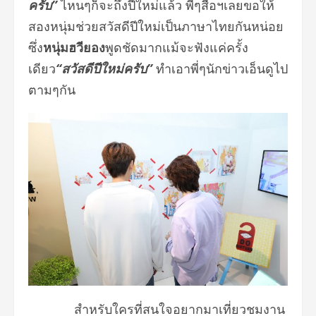
ครับ”
ไหนๆก็จะถึงปีใหม่แล้ว พี่ๆสื่อฯเลยขอให้
สองหนุ่มช่วยสวัสดีปีใหม่เป็นภาษาไทยกันหน่อย
ซึ่ง
หนุ่มฮวียอง
พูดชัดมากแม้จะฟังแค่ครั้ง
เดียว
“สวัสดีปีใหม่ครับ”
ทำเอาพี่ๆนักข่าวเอ็นดูไป
ตามๆกัน
สำหรับใครที่สนใจอยากมาเที่ยวชมงาน