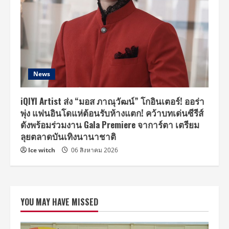
News
iQIYI Artist ส่ง “มอส ภาณุวัฒน์” โกอินเตอร์! ออร่า
พุ่ง แฟนอินโดแห่ต้อนรับห้างแตก! คว้าบทเด่นซีรีส์
ดังพร้อมร่วมงาน Gala Premiere จาการ์ตา เตรียม
ลุยตลาดบันเทิงนานาชาติ
Ice witch
06 สิงหาคม 2026
YOU MAY HAVE MISSED