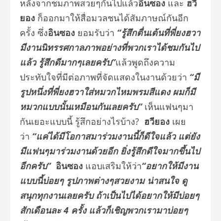
หลังจากชมภาพสวยๆกันไปแล้ว
อินซอง
และ
ฮวี
ยอง
ก็ออกมาให้สื่อมวลชนได้สัมภาษณ์กันอีก
ครั้ง ซึ่ง
อินซอง
ยอมรับว่า
“รู้สึกตื่นเต้นที่พี่ยงฮวา
มีงานนิทรรศกาลภาพอย่างที่พวกเราได้ชมกันไป
แล้ว รู้สึกดีมากๆเลยครับ”
แล้วพูดถึงความ
ประทับใจที่มีต่อภาพที่จัดแสดงในงานด้วยว่า
“มี
รูปหนึ่งที่พี่ยงฮวาใส่หมวกไหมพรมสีแดง ผมก็มี
หมวกแบบนั้นเหมือนกันเลยครับ”
เห็นแฟนๆมา
กันเยอะแบบนี้ รู้สึกอย่างไรบ้าง?
ฮวียอง
เผย
ว่า
“แค่ได้มีโอกาสมาร่วมงานนี้ก็ดีใจแล้ว แต่ยัง
มีแฟนๆมาร่วมงานด้วยอีก ยิ่งรู้สึกดีใจมากขึ้นไป
อีกครับ”
อินซอง
แอบเสริมให้ว่า
“อยากให้มีงาน
แบบนี้บ่อยๆ รูปภาพต่างๆสวยงาม น่าสนใจ ดู
สนุกทุกงานเลยครับ ถ้าเป็นไปได้อยากให้มีบ่อยๆ
สักเดือนละ
4
ครั้ง แล้วก็เชิญพวกเรามาบ่อยๆ