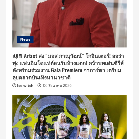
News
iQIYI Artist ส่ง “มอส ภาณุวัฒน์” โกอินเตอร์! ออร่า
พุ่ง แฟนอินโดแห่ต้อนรับห้างแตก! คว้าบทเด่นซีรีส์
ดังพร้อมร่วมงาน Gala Premiere จาการ์ตา เตรียม
ลุยตลาดบันเทิงนานาชาติ
Ice witch
06 สิงหาคม 2026