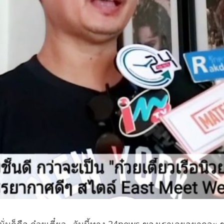
นั่นก็คือ ก๋วยเตี๋ยว…วันนี้ทาง 24news ของเราเลยอยากจะ 