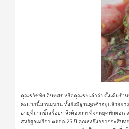
คุณธวัชชัย อินทศร หรือคุณธง เล่าว่า ดั้งเดิมร้าน
ละแวกนี้มานมนาน ทั้งยังมีฐานลูกค้าอยู่แล้วอย
อายุที่มากขึ้นเรื่อยๆ จึงต้องการที่จะหยุดพักผ่อน
สหรัฐอเมริกา ตลอด 25 ปี คุณธงจึงอยากจะสืบท