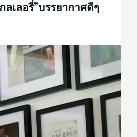
ค แกลเลอรี่”บรรยากาศดีๆ