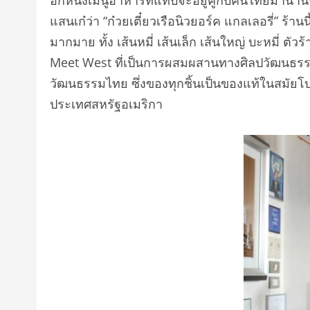
แสนเก๋ว่า “ก๋วยเตี๋ยวเรือนิวยอร์ค แกลเลอรี่” ร้า
มากมาย ทั้ง เส้นหมี่ เส้นเล็ก เส้นใหญ่ บะหมี
Meet West ที่เป็นการผสมผสานทางศิลปวัฒนธรรม
วัฒนธรรมไทย ซึ่งของทุกชิ้นเป็นของแท้ในสมัยโบร
ประเทศสหรัฐอเมริกา