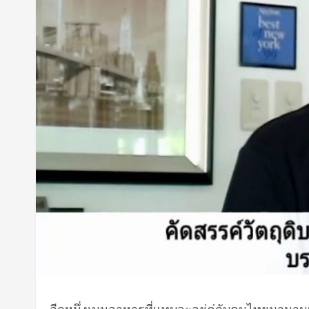
อีกหนึ่งเมนูอาหารที่แทบจะอยู่คู่กับคนไทยมานาน