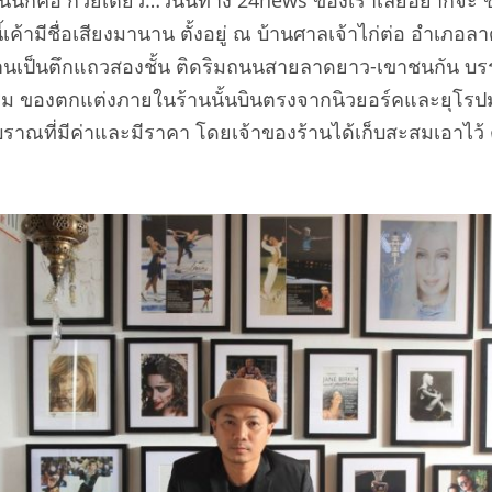
นนี้เค้ามีชื่อเสียงมานาน ตั้งอยู่ ณ บ้านศาลเจ้าไก่ต่อ อำเภ
่ ตัวร้านเป็นตึกแถวสองชั้น ติดริมถนนสายลาดยาว-เขาชนกัน
 ของตกแต่งภายในร้านนั้นบินตรงจากนิวยอร์คและยุโรปมา
าณที่มีค่าและมีราคา โดยเจ้าของร้านได้เก็บสะสมเอาไว้ ตั