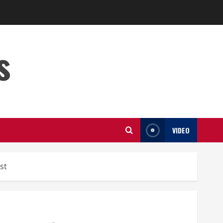
s
VIDEO
st