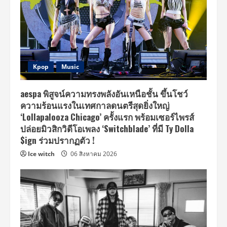
Kpop
Music
aespa พิสูจน์ความทรงพลังอันเหนือชั้น ขึ้นโชว์
ความร้อนแรงในเทศกาลดนตรีสุดยิ่งใหญ่
‘Lollapalooza Chicago’ ครั้งแรก พร้อมเซอร์ไพรส์
ปล่อยมิวสิกวิดีโอเพลง ‘Switchblade’ ที่มี Ty Dolla
$ign ร่วมปรากฏตัว !
Ice witch
06 สิงหาคม 2026