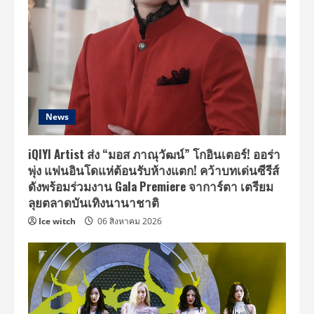
News
iQIYI Artist ส่ง “มอส ภาณุวัฒน์” โกอินเตอร์! ออร่า
พุ่ง แฟนอินโดแห่ต้อนรับห้างแตก! คว้าบทเด่นซีรีส์
ดังพร้อมร่วมงาน Gala Premiere จาการ์ตา เตรียม
ลุยตลาดบันเทิงนานาชาติ
Ice witch
06 สิงหาคม 2026