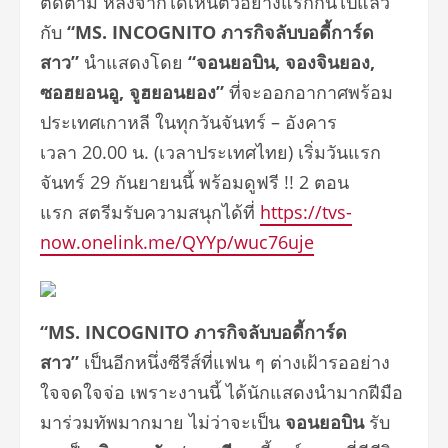
ติดตาม หลังจากได้เห็นตัวอย่างแรกกันไปแล้ว
กับ
“
MS. INCOGNITO
ภารกิจลับบอดี้การ์ด
สาว”
นำแสดงโดย
“จอนยอบิน, จองจินยอง,
ซอฮยอนอู, จูฮยอนยอง”
ที่จะออกอากาศพร้อม
ประเทศเกาหลี ในทุกวันจันทร์ – อังคาร
เวลา 20.00 น. (เวลาประเทศไทย) เริ่มวันแรก
จันทร์ 29 กันยายนนี้ พร้อมดูฟรี !! 2 ตอน
แรก สตรีมรับความสนุกได้ที่
https://tvs-
now.onelink.me/QYYp/wuc76uje
“
MS. INCOGNITO
ภารกิจลับบอดี้การ์ด
สาว”
เป็นอีกหนึ่งซีรีส์ที่แฟน ๆ ต่างเฝ้ารออย่าง
ใจจดใจจ่อ เพราะงานนี้ ได้นักแสดงนำมากฝีมือ
มาร่วมทัพมากมาย ไม่ว่าจะเป็น
จอนยอบิน
รับ