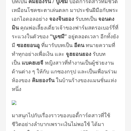
บทเป็น
คิมยองรัน
/
บูเซมี
บอดี้การ์ดสาวที่มีชีวิต
เหมือนโชคชะตาเล่นตลก มาประชันฝีมือกับพระ
เอกไอดอลอย่าง
จองจินยอง
รับบทเป็น
จอนดง
มิน
คุณพ่อเลี้ยงเดี่ยวเจ้าของฟาร์มสตรอเบอร์รี่ที่
ระแวงในตัวของ
“บูเซมี”
อยู่ตลอดเวลา อีกทั้งยัง
มี
ซอฮยอนอู
ที่มารับบทเป็น
อีดน
ทนายความที่
ทำทุกอย่างเพื่อเงิน และ
จูฮยอนยอง
รับบท
เป็น
แบคฮเยจี
หญิงสาวที่ทำงานเป็นผู้ช่วยงาน
ด้านต่าง ๆ ให้กับ แกซองกรุป และเป็นเพื่อนร่วม
ห้องของ
คิมยองรัน
ในบ้านร้างของแมนชั่นแห่ง
หนึ่ง
มาสนุกไปกับเรื่องราวของบอดี้การ์ดสาวที่ใช้
ชีวิตอย่างลำบากเพราะเงินไม่พอใช้ ได้มา