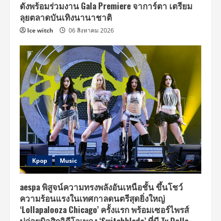
ดังพร้อมร่วมงาน Gala Premiere จาการ์ตา เตรียม
ลุยตลาดบันเทิงนานาชาติ
Ice witch
06 สิงหาคม 2026
Kpop
Music
aespa พิสูจน์ความทรงพลังอันเหนือชั้น ขึ้นโชว์
ความร้อนแรงในเทศกาลดนตรีสุดยิ่งใหญ่
‘Lollapalooza Chicago’ ครั้งแรก พร้อมเซอร์ไพรส์
ปล่อยมิวสิกวิดีโอเพลง ‘Switchblade’ ที่มี Ty Dolla