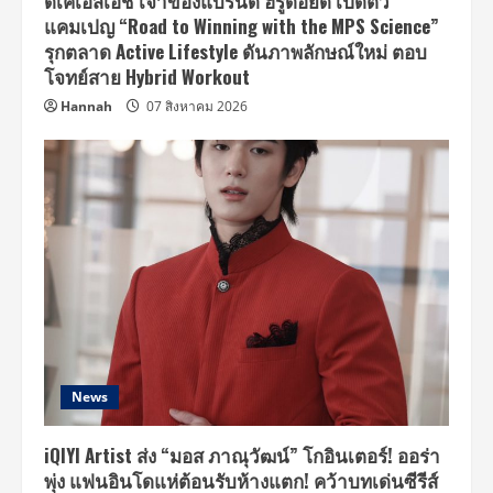
ดีเคเอสเอช เจ้าของแบรนด์ ฮีรูดอยด์ เปิดตัว
แคมเปญ “Road to Winning with the MPS Science”
รุกตลาด Active Lifestyle ดันภาพลักษณ์ใหม่ ตอบ
โจทย์สาย Hybrid Workout
Hannah
07 สิงหาคม 2026
News
iQIYI Artist ส่ง “มอส ภาณุวัฒน์” โกอินเตอร์! ออร่า
พุ่ง แฟนอินโดแห่ต้อนรับห้างแตก! คว้าบทเด่นซีรีส์