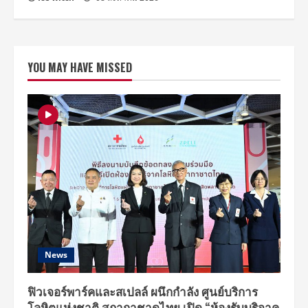
YOU MAY HAVE MISSED
News
ฟิวเจอร์พาร์คและสเปลล์ ผนึกกำลัง ศูนย์บริการ
โลหิตแห่งชาติ สภากาชาดไทย เปิด “ห้องรับบริจาค