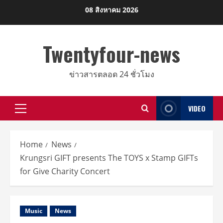
Skip
08 สิงหาคม 2026
to
content
Twentyfour-news
ข่าวสารตลอด 24 ชั่วโมง
VIDEO
Primary
Menu
Home
News
Krungsri GIFT presents The TOYS x Stamp GIFTs
for Give Charity Concert
Music
News