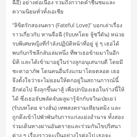
ฉีอี้) อย่างต่อเนื่อง รวมถึงกวาดคำชื่นชมและ
ความนิ
ยมทั่วทั้งเอเชีย
“
ลิขิตรักสองนครา (
Fateful Love)”
บอกเล่าเรื่อง
ราวเกี่ยวกับ หานจื่อฉี (รับบทโดย จู้ซวี่ตัน) หน่วย
รบพิเศษหญิงที่กำลังปฏิบั
ติหน้าที่อยู่ จู่ ๆ เธอได้
พบกับกริชลึกลับเล่มหนึ่ง ที่พาเธอข้ามมาในอีก
มิติ และได้เข้ามาอยู่ในร่างลูกอนุ
เสนาบดี โดยมี
ชะตาอาภัพ โดนคนอื่นรังแกมาโดยตลอด เธอ
จึงตั้งใจว่าจะไม่ยอมให้
ตกอยู่ในสถานการณ์นี้
อีกต่อไป จึงลุกขึ้นมาสู้ เพื่อปกป้องเธอในร่างนี้ให้
ได้ ซึ่งเธอจับพลัดจับผลูมารู้จักกั
บจวินเป่ยเยว่
(รับบทโดย จางฮั่น) เทพสงครามเทียนหมิง และ
ถูกดึงเข้าไปพัวพันกับการแก่
งแย่งอำนาจ ทั้งสอง
ร่วมเดินทางผ่านอั
นตรายและร่วมกันไขปริศนา
ต่าง ๆ เรื่องราวจะเป็นอย่างไรต่อไป เธอจะ