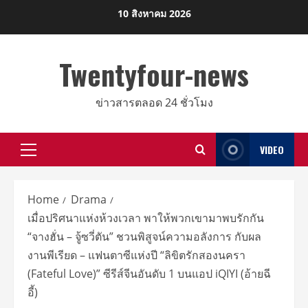
Skip
10 สิงหาคม 2026
to
content
Twentyfour-news
ข่าวสารตลอด 24 ชั่วโมง
VIDEO
Primary
Menu
Home
Drama
เมื่อปริศนาแห่งห้วงเวลา พาให้พวกเขามาพบรักกัน
“จางฮั่น – จู้ซวี่ตัน” ชวนพิสูจน์ความอลังการ กับผล
งานพีเรียด – แฟนตาซีแห่งปี “ลิขิตรักสองนครา
(Fateful Love)” ซีรีส์จีนอันดับ 1 บนแอป iQIYI (อ้ายฉี
อี้)