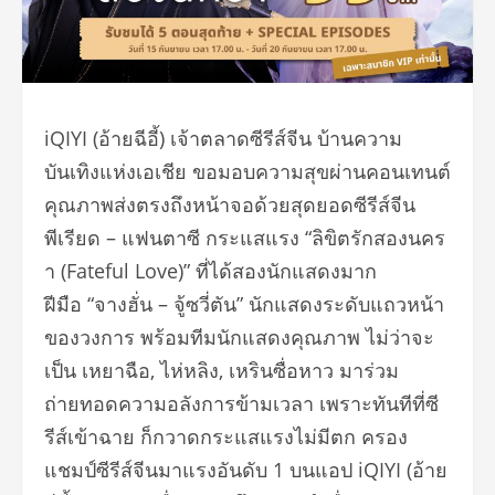
iQIYI (
อ้ายฉีอี้) เจ้าตลาดซีรีส์จีน บ้านความ
บันเทิงแห่งเอเชีย ขอมอบความสุขผ่านคอนเทนต์
คุ
ณภาพส่งตรงถึงหน้าจอด้วยสุ
ดยอดซีรีส์จีน
พีเรียด
–
แฟนตาซี กระแสแรง
“
ลิขิตรักสองนคร
า (
Fateful Love)”
ที่ได้สองนักแสดงมาก
ฝีมือ
“
จางฮั่น – จู้ซวี่ตัน
”
นักแสดงระดับแถวหน้า
ของวงการ พร้อมทีมนักแสดงคุณภาพ ไม่ว่าจะ
เป็น เหยาฉือ
,
ไห่หลิง
,
เหรินซื่อหาว มาร่วม
ถ่ายทอดความอลังการข้
ามเวลา เพราะทันทีที่ซี
รีส์เข้าฉาย ก็กวาดกระแสแรงไม่มีตก ครอง
แชมป์ซีรีส์จีนมาแรงอันดับ
1
บนแอป
iQIYI (
อ้าย