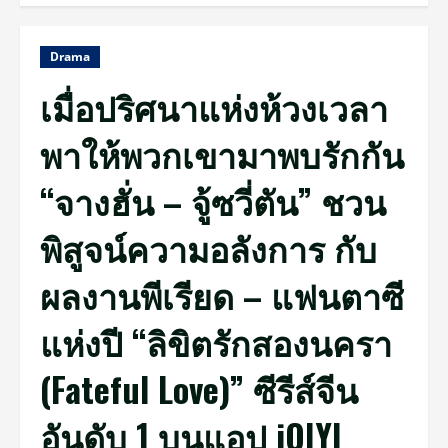
Drama
เมื่อปริศนาแห่งห้วงเวลา
พาให้พวกเขามาพบรักกัน
“จางฮั่น – จู้ซวี่ตัน” ชวน
พิสูจน์ความอลังการ กับ
ผลงานพีเรียด – แฟนตาซี
แห่งปี “ลิขิตรักสองนครา
(Fateful Love)” ซีรีส์จีน
อันดับ 1 บนแอป iQIYI