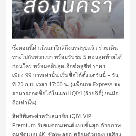
ซึ่งตอนนี้ดำเนินมาใกล้ถึงบทสรุ
ปแล้ว ร่วมเดิน
ทางไปกับพวกเขา พร้อมรับชม
5
ตอนสุดท้ายได้
ก่อนใคร พร้อมคลิปสุดเอ็กซ์คลูซีฟ ราคา
เพียง
99
บาทเท่านั้น เริ่มซื้อได้ตั้งแต่วันนี้ – วัน
ที่
20
ก.ย. เวลา
17:00
น. (แพ็กเกจ
Express
จะ
สามารถกดซื้อได้ในแอป
iQIYI (
อ้ายฉีอี้) บนมือ
ถือเท่านั้น)
สิทธิพิเศษสำหรับสมาชิก
iQIYI VIP
Premium
รับชมคอนเทนต์แบบขั้นสุด ด้วยภาพ
คมชัดแบบ
4K
ชัดทะลุจอ พร้อมด้วยระบบเสียง