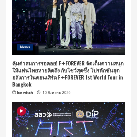
News
คุ้มค่าสมการรอคอย! F✦FOREVER จัดเต็มความสนุก
ให้แฟนไทยหายคิดถึง กับโชว์สุดซึ้ง โปรดักชันสุด
อลังการในคอนเสิร์ต F✦FOREVER 1st World Tour in
Bangkok
Ice witch
10 สิงหาคม 2026