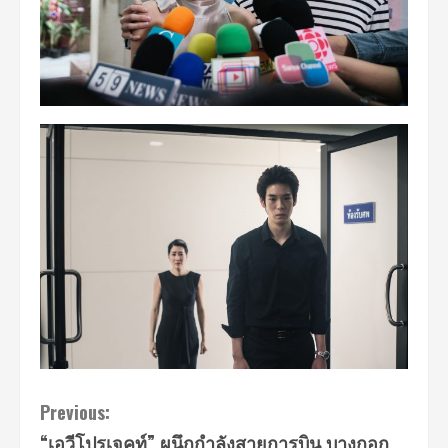
Continue
Previous:
“เอวีโปรเจคท์” ผนึกกำลังสายการบิน บางกอก