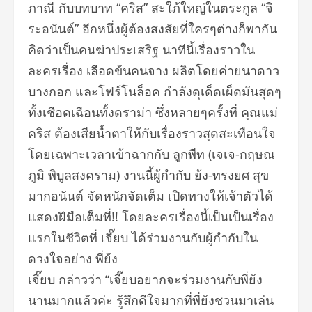
ภาณี กับบทบาท “คริส” สะใภ้ใหญ่ในตระกูล “จิ
ระอนันต์” อีกหนึ่งผู้ต้องสงสัยที่ใครๆต่างก็พากัน
คิดว่าเป็นคนฆ่าประเสริฐ นาทีนี้เรื่องราวใน
ละครเรื่อง เลือดข้นคนจาง ผลิตโดยค่ายนาดาว
บางกอก และโฟร์โนล็อค กำลังดุเด็ดเผ็ดมันสุดๆ
ทั้งเชือดเฉือนทั้งดราม่า ซึ่งหลายๆครั้งที่ คุณแม่
คริส ต้องเสียน้ำตาให้กับเรื่องราวสุดสะเทือนใจ
โดยเฉพาะเวลาเข้าฉากกับ ลูกพีท (เจเจ-กฤษณ
ภูมิ พิบูลสงคราม) งานนี้ผู้กำกับ ย้ง-ทรงยศ สุข
มากอนันต์ จัดหนักจัดเต็ม เปิดทางให้เจ้าตัวได้
แสดงฝีมือเต็มที่!! โดยละครเรื่องนี้เป็นเป็นเรื่อง
แรกในชีวิตที่ เจี๊ยบ ได้ร่วมงานกับผู้กำกับใน
ดวงใจอย่าง พี่ย้ง
เจี๊ยบ กล่าวว่า “เจี๊ยบอยากจะร่วมงานกับพี่ย้ง
นานมากแล้วค่ะ รู้สึกดีใจมากที่พี่ย้งชวนมาเล่น