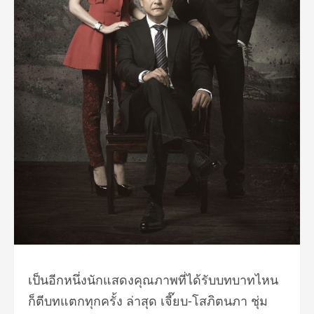
เป็นอีกหนึ่งนักแสดงคุณภาพที่ได้รับบทบาทไหน
ก็ตีบทแตกทุกครั้ง ล่าสุด เจี๊ยบ-โสภิตนภา ชุ่ม