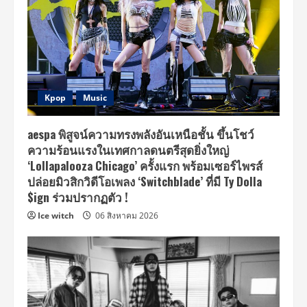
Kpop
Music
aespa พิสูจน์ความทรงพลังอันเหนือชั้น ขึ้นโชว์
ความร้อนแรงในเทศกาลดนตรีสุดยิ่งใหญ่
‘Lollapalooza Chicago’ ครั้งแรก พร้อมเซอร์ไพรส์
ปล่อยมิวสิกวิดีโอเพลง ‘Switchblade’ ที่มี Ty Dolla
$ign ร่วมปรากฏตัว !
Ice witch
06 สิงหาคม 2026