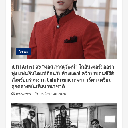
News
iQIYI Artist ส่ง “มอส ภาณุวัฒน์” โกอินเตอร์! ออร่า
พุ่ง แฟนอินโดแห่ต้อนรับห้างแตก! คว้าบทเด่นซีรีส์
ดังพร้อมร่วมงาน Gala Premiere จาการ์ตา เตรียม
ลุยตลาดบันเทิงนานาชาติ
Ice witch
06 สิงหาคม 2026