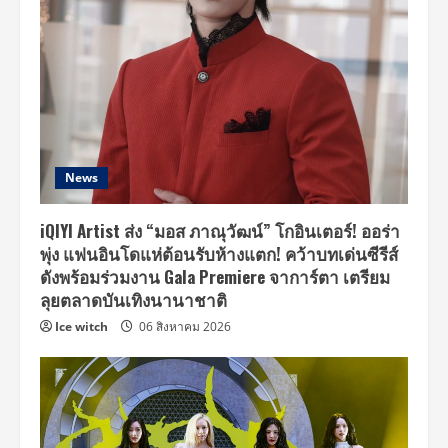
News
iQIYI Artist ส่ง “มอส ภาณุวัฒน์” โกอินเตอร์! ออร่า
พุ่ง แฟนอินโดแห่ต้อนรับห้างแตก! คว้าบทเด่นซีรีส์
ดังพร้อมร่วมงาน Gala Premiere จาการ์ตา เตรียม
ลุยตลาดบันเทิงนานาชาติ
Ice witch
06 สิงหาคม 2026