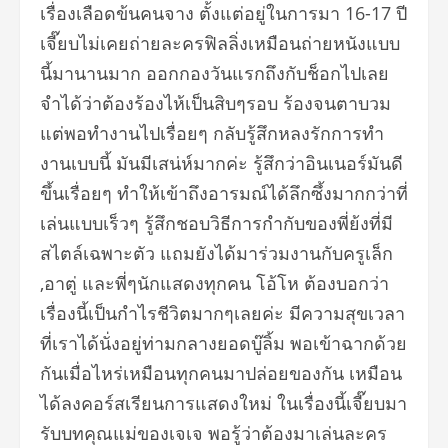
เรื่องเลือดข้นคนจาง ตั้งแต่อยู่ในการมา 16-17 ปี
เจี๊ยบไม่เคยถ่ายละครฟิลลิ่งเหมือนถ่ายหนังแบบ
นี้มานานมาก ออกกองวันแรกถึงกับช็อกไปเลย
จำได้ว่าต้องร้องไห้เป็นสิบๆรอบ ร้องจนตาบวม
แต่พอทำงานไปเรื่อยๆ กลับรู้สึกหลงรักการทำ
งานเบบนี้ มันมีเสน่ห์มากค่ะ รู้สึกว่าอินเนอร์มันดี
ขึ้นเรื่อยๆ ทำให้เข้าถึงอารมณ์ได้ลึกซึ้งมากกว่าที่
เล่นแบบเร็วๆ รู้สึกชอบวิธีการกำกับของพี่ย้งที่มี
สไตล์เฉพาะตัว แถมยังได้มาร่วมงานกับครูเล็ก
,อาตู่ และพี่ๆนักแสดงทุกคน โอ้โห ต้องบอกว่า
เรื่องนี้เป็นกำไรชีวิตมากๆเลยค่ะ มีความสุขเวลา
ที่เราได้นั่งอยู่ท่ามกลางยอดบู๊ลิ้ม พอเข้าฉากด้วย
กันเมื่อไหร่เหมือนทุกคนมาปล่อยของกัน เหมือน
ได้ลงคอร์สเรียนการแสดงใหม่ ในเรื่องนี้เจี๊ยบมา
รับบทคุณแม่ของเจเจ พอรู้ว่าต้องมาเล่นละคร