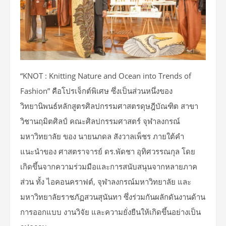
“KNOT : Knitting Nature and Ocean into Trends of
Fashion” คือโปรเจ็กต์พิเศษ ซึ่งเป็นส่วนหนึ่งของ
วิทยานิพนธ์หลักสูตรศิลปกรรมศาสตรดุษฎีบัณฑิต สาขา
วิชานฤมิตศิลป์ คณะศิลปกรรมศาสตร์ จุฬาลงกรณ์
มหาวิทยาลัย ของ นายนภดล สังวาลเพ็ชร ภายใต้คำ
แนะนำของ ศาสตราจารย์ ดร.พัดชา อุทิศวรรณกุล โดย
เกิดขึ้นจากความร่วมมือและการสนับสนุนจากหลายภาค
ส่วน ทั้ง ไอคอนคราฟต์, จุฬาลงกรณ์มหาวิทยาลัย และ
มหาวิทยาลัยราชภัฏสวนสุนันทา ซึ่งร่วมกันผลักดันงานด้าน
การออกแบบ งานวิจัย และความยั่งยืนให้เกิดขึ้นอย่างเป็น