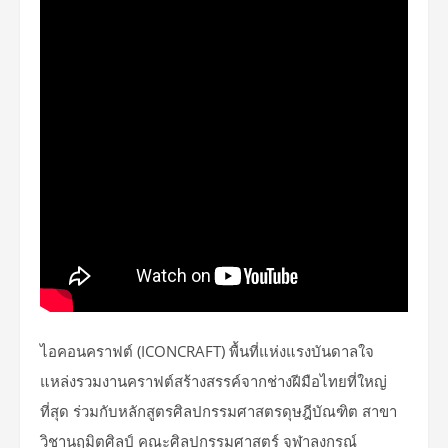
ไอคอนคราฟต์ (ICONCRAFT) พื้นที่แห่งแรงบันดาลใจ
แหล่งรวมงานคราฟต์สร้างสรรค์จากช่างฝีมือไทยที่ใหญ่
ที่สุด ร่วมกับหลักสูตรศิลปกรรมศาสตรดุษฎีบัณฑิต สาขา
วิชานฤมิตศิลป์ คณะศิลปกรรมศาสตร์ จุฬาลงกรณ์