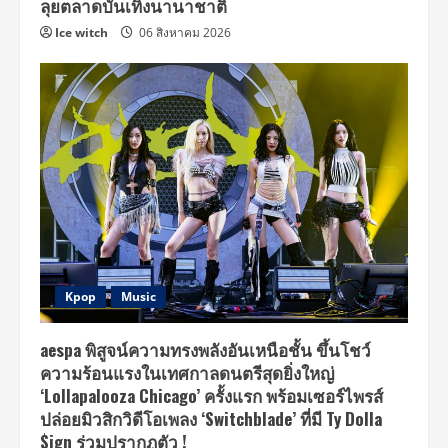
ลุยตลาดบันเทิงนานาชาติ
Ice witch
06 สิงหาคม 2026
Kpop
Music
aespa พิสูจน์ความทรงพลังอันเหนือชั้น ขึ้นโชว์
ความร้อนแรงในเทศกาลดนตรีสุดยิ่งใหญ่
‘Lollapalooza Chicago’ ครั้งแรก พร้อมเซอร์ไพรส์
ปล่อยมิวสิกวิดีโอเพลง ‘Switchblade’ ที่มี Ty Dolla
$ign ร่วมปรากฏตัว !