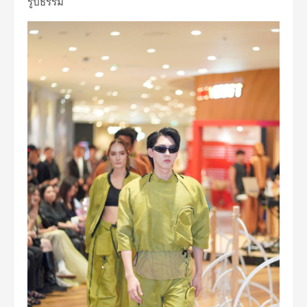
รูปธรรม