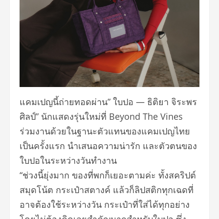
แคมเปญนี้ถ่ายทอดผ่าน” ใบปอ — ธิติยา จิระพร
ศิลป์” นักแสดงรุ่นใหม่ที่ Beyond The Vines
ร่วมงานด้วยในฐานะตัวแทนของแคมเปญไทย
เป็นครั้งแรก นำเสนอความน่ารัก และตัวตนของ
ใบปอในระหว่างวันทำงาน
“ช่วงนี้ยุ่งมาก ของที่พกก็เยอะตามค่ะ ทั้งสคริปต์
สมุดโน้ต กระเป๋าสตางค์ แล้วก็ลิปสติกทุกเฉดที่
อาจต้องใช้ระหว่างวัน กระเป๋าที่ใส่ได้ทุกอย่าง
โดยไม่ต้องคิดเลยสำคัญมากสำหรับใบปอ ซึ่ง