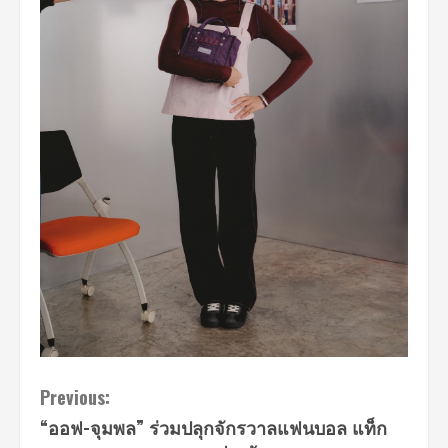
Continue
Previous:
“ออฟ-จุมพล” ร่วมปลุกจักรวาลแฟนบอล แท็ก
Reading