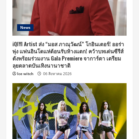
News
iQIYI Artist ส่ง “มอส ภาณุวัฒน์” โกอินเตอร์! ออร่า
พุ่ง แฟนอินโดแห่ต้อนรับห้างแตก! คว้าบทเด่นซีรีส์
ดังพร้อมร่วมงาน Gala Premiere จาการ์ตา เตรียม
ลุยตลาดบันเทิงนานาชาติ
Ice witch
06 สิงหาคม 2026