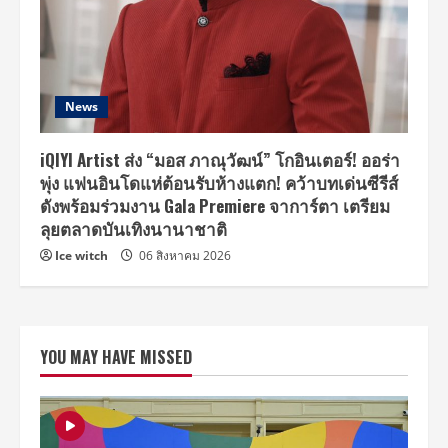
News
iQIYI Artist ส่ง “มอส ภาณุวัฒน์” โกอินเตอร์! ออร่า
พุ่ง แฟนอินโดแห่ต้อนรับห้างแตก! คว้าบทเด่นซีรีส์
ดังพร้อมร่วมงาน Gala Premiere จาการ์ตา เตรียม
ลุยตลาดบันเทิงนานาชาติ
Ice witch
06 สิงหาคม 2026
YOU MAY HAVE MISSED