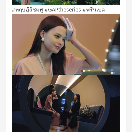
#ทฤษฎีสีชมพู #GAPtheseries #ฟรีนเบค