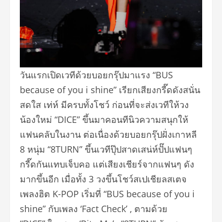
วันแรกเปิดเวทีด้วยบอยกรุ๊
ปมาแรง “BUS
because of you i shine” เรียกเสียงกรี๊ดดังสนั่น
สดใส เท่ห์ มีครบทั้งโชว์ ก่อนที่จะส่งเวทีให้วง
น้องใหม่ “DICE” ขึ้นมาคอนทีนิวความสนุกให้
แฟนคลับในงาน ต่อเนื่องด้วยบอยกรุ๊ปฝั่
งเกาหลี
8 หนุ่ม “8TURN” ขึ้นเวทีปุ๊ปสาดเสน่ห์
ปั๊ปแฟนๆ
กรี๊ดกันแทบเจ็บคอ แต่เสียงเชียร์จากแฟนๆ ดัง
มากขึ้นอีก เมื่อทั้ง 3 วงขึ้นโชว์สเปเชียลสเตจ
เพลงฮิต K-POP เริ่มที่ “BUS because of you i
shine” กับเพลง ‘Fact Check’ , ตามด้วย