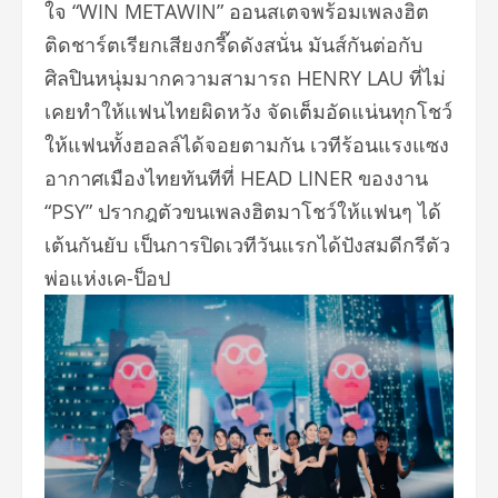
ใจ “WIN METAWIN” ออนสเตจพร้อมเพลงฮิต
ติดชาร์ตเรี
ยกเสียงกรี๊ดดังสนั่น มันส์กันต่อกับ
ศิลปินหนุ่
มมากความสามารถ HENRY LAU ที่ไม่
เคยทำให้แฟนไทยผิดหวัง จัดเต็มอัดแน่นทุกโชว์
ให้แฟนทั้
งฮอลล์ได้จอยตามกัน เวทีร้อนแรงแซง
อากาศเมืองไทยทั
นทีที่ HEAD LINER ของงาน
“PSY” ปรากฎตัวขนเพลงฮิตมาโชว์
ให้แฟนๆ ได้
เต้นกันยับ เป็นการปิดเวทีวันแรกได้ปังสมดี
กรีตัว
พ่อแห่งเค-ป็อป