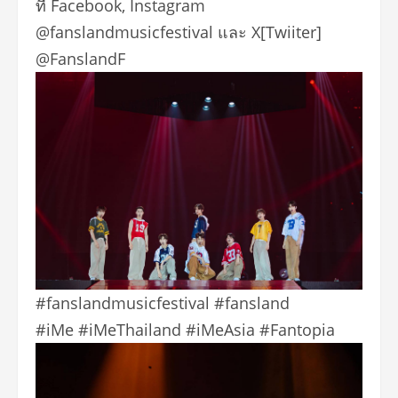
ที่ Facebook, Instagram
@fanslandmusicfestival และ X[Twiiter]
@FanslandF
#fanslandmusicfestival #fansland
#iMe #iMeThailand #iMeAsia #Fantopia