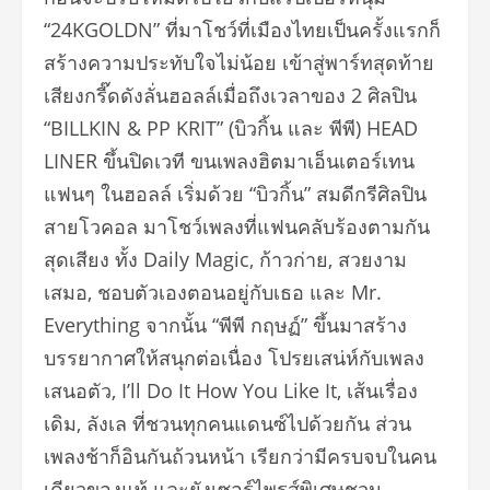
“24KGOLDN” ที่มาโชว์ที่เมืองไทยเป็นครั้
งแรกก็
สร้างความประทับใจไม่น้อย เข้าสู่พาร์ทสุดท้าย
เสียงกรี๊
ดดังลั่นฮอลล์เมื่อถึงเวลาของ 2 ศิลปิน
“BILLKIN & PP KRIT” (บิวกิ้น และ พีพี) HEAD
LINER ขึ้นปิดเวที ขนเพลงฮิตมาเอ็นเตอร์เทน
แฟนๆ ในฮอลล์ เริ่มด้วย “บิวกิ้น” สมดีกรีศิลปิน
สายโวคอล มาโชว์เพลงที่แฟนคลับร้องตามกั
น
สุดเสียง ทั้ง Daily Magic, ก้าวก่าย, สวยงาม
เสมอ, ชอบตัวเองตอนอยู่กับเธอ และ Mr.
Everything จากนั้น “พีพี กฤษฏ์” ขึ้นมาสร้าง
บรรยากาศให้สนุกต่
อเนื่อง โปรยเสน่ห์กับเพลง
เสนอตัว, I’ll Do It How You Like It, เส้นเรื่อง
เดิม, ลังเล ที่ชวนทุกคนแดนซ์ไปด้วยกัน ส่วน
เพลงช้าก็อินกันถ้วนหน้า เรียกว่ามีครบจบในคน
เดียวของแท้ และยังเซอร์ไพรส์พิเศษชวน