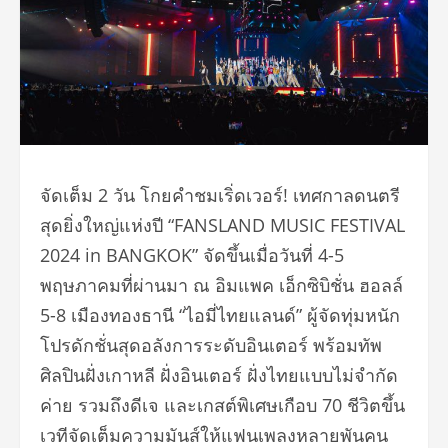
จัดเต็ม 2 วัน โกยคำชมเริ่ดเวอร์! เทศกาลดนตรี
สุดยิ่งใหญ่แห่งปี “FANSLAND MUSIC FESTIVAL
2024 in BANGKOK” จัดขึ้นเมื่อวันที่ 4-5
พฤษภาคมที่ผ่านมา ณ อิมแพค เอ็กซิบิชั่น ฮอลล์
5-8 เมืองทองธานี “ไอมี่ไทยแลนด์” ผู้จัดทุ่มหนั
ก
โปรดักชั่นสุดอลังการระดับอิ
นเตอร์ พร้อมทัพ
ศิลปินฝั่งเกาหลี ฝั่งอินเตอร์ ฝั่งไทยแบบไม่จำกัด
ค่าย รวมถึงดีเจ และเกสต์พิเศษเกือบ 70 ชีวิตขึ้น
เวทีจัดเต็มความมันส์
ให้แฟนเพลงหลายพันคน