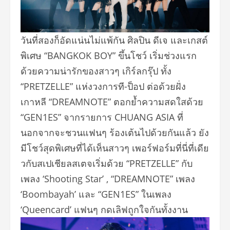
วันที่สองก็อัดแน่นไม่แพ้กัน ศิลปิน ดีเจ และเกสต์
พิเศษ “BANGKOK BOY” ขึ้นโชว์ เริ่มช่วงแรก
ด้วยความน่ารั
กของสาวๆ เกิร์ลกรุ๊ป ทั้ง
“PRETZELLE” แห่งวงการที-ป็อป ต่อด้วยฝั่ง
เกาหลี “DREAMNOTE” ตอกย้ำความสดใสด้วย
“GEN1ES” จากรายการ CHUANG ASIA ที่
นอกจากจะชวนแฟนๆ ร้องเต้นไปด้วยกันแล้ว ยัง
มีโชว์สุดพิเศษที่ได้เห็
นสาวๆ เพอร์ฟอร์มที่นี่ที่เดีย
วกั
บสเปเชียลสเตจเริ่มด้วย “PRETZELLE” กับ
เพลง ‘Shooting Star’ , “DREAMNOTE” เพลง
‘Boombayah’ และ “GEN1ES” ในเพลง
‘Queencard’ แฟนๆ กดเลิฟถูกใจกันทั้งงาน