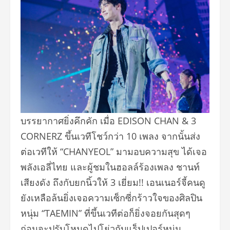
บรรยากาศยิ่งคึกคัก เมื่อ EDISON CHAN & 3
CORNERZ ขึ้นเวทีโชว์กว่า 10 เพลง จากนั้นส่ง
ต่อเวทีให้ “CHANYEOL” มามอบความสุข ได้เจอ
พลังเอลี่ไทย และผู้ชมในฮอลล์ร้องเพลง ชานท์
เสียงดัง ถึงกับยกนิ้วให้ 3 เยี่ยม!! เอนเนอร์จี้คนดู
ยังเหลือล้นยิ่
งเจอความเซ็กซี่กร้าวใจของศิลปิ
น
หนุ่ม “TAEMIN” ที่ขึ้นเวทีต่อก็ยิ่
งจอยกันสุดๆ
ก่อนจะปรับโหมดไปโย่วกับแร็
ปเปอร์หนุ่ม