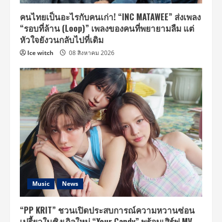
คนไทยเป็นอะไรกับคนเก่า! “INC MATAWEE” ส่งเพลง
“รอบที่ล้าน (Loop)” เพลงของคนที่พยายามลืม แต่
หัวใจยังวนกลับไปที่เดิม
Ice witch
08 สิงหาคม 2026
Music
News
“PP KRIT” ชวนเปิดประสบการณ์ความหวานซ่อน
เปรี้ยวในซิงเกิลใหม่ “Your Candy” พร้อมเสิร์ฟ MV