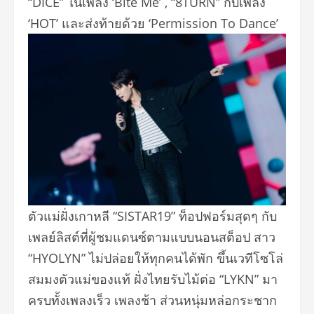
“DICE” ในเพลง ‘Bite Me’ , “8TURN” กับเพลง
‘HOT’ และส่งท้ายด้วย ‘Permission To Dance’
ตัวแม่ฝั่งเกาหลี “SISTAR19” ท็อปฟอร์มสุดๆ กับ
เพลย์ลิสต์ที่ผู้ชมแดนซ์
ตามแบบนอนสต็อป สาว
“HYOLYN” ไม่ปล่อยให้ทุกคนได้พั
ก ขึ้นเวทีโซโล่
สมมงตัวแม่ของแท้ ฝั่งไทยรับไม้ต่อ “LYKN” มา
ครบทั้งเพลงเร็ว เพลงช้า ส่วนหนุ่มหล่อกระชาก