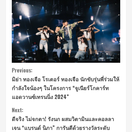
Continue
Previous:
มิย่า ทองเจือ โรเตอร์ ทองเจือ นักขับรุ่นพี่ร่วมให้
Reading
กำลังใจน้องๆ ในโครงการ “จูเนียร์โกคาร์ท
แอดวานซ์เทรนนิ่ง 2024”
Next:
ดีจริง ไม่จกตา! รังนก ผสมวิตามินและคอลลา
เจน “แบรนด์ นิภา” การันตีด้วยรางวัลระดับ