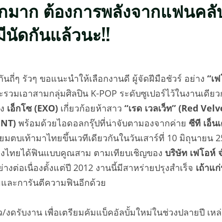
นหนักมาก ต้องการพลังจากแฟนคล
ามีนัดกันแล้วนะ!!
นถี่ๆ รัวๆ ขอแนะนำให้เลือกงานดี ผู้จัดฝีมือชัวร์ อย่าง
“เฟ
ะรวมเอา
สามกลุ่มศิลปิน
K-POP
ระดับ
ซูเปอร์
ไว้ในงานเดีย
วง
เอ็กโซ (
EXO)
เกี่ยวก้อยห้าสาว
“
เรด เวลเว็ท
” (Red Velv
NT)
พร้อมด้วยไอดอลกรุ๊ปที่
น่าจับตา
มองจากค่าย
ซีที เอ็น
ียม
ตบเท้ามาไทยขึ้นเวทีเดี
ยวกันใน
วันเสาร์ที่
10
มิถุนายน
2
องไทยได้
ฟิ
นแบบคูณสาม ตามเทียบเชิญของ
บริษัท เฟโอห์ 
งต่อเนื่องตั้
งแต่ปี
2012
งานนี้มี
สาหร่ายปรุงสำเร็จ
เถ้าแก่
มและการัน
ตีความฟินอีกด้วย
ว
/
งดรับงาน เพื่อเตรียมคัมแบ็คอัลบั้มใหม่ใ
นช่วงปลายปี เหล