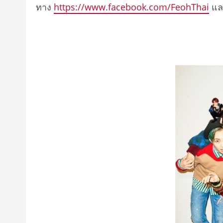
ทาง
https://www.faceb
ook.com/FeohThai
แ