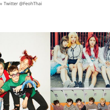
ละ
Twitter @FeohThai