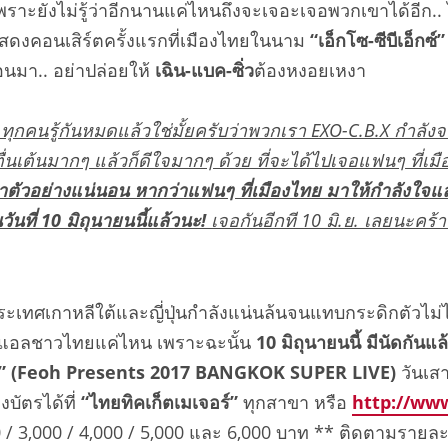
 เพราะยังไม่รู้ว่าอีกนานแค่
ไหนถึงจะเจอะเจอพวกเขาได้อีก.. 
นแสดงคอนเสิร์ตครั้งแรก
ที่เมืองไทยในนาม
“
เอ็กโซ-ซีบีเอ็กซ์
”
อนมา.. อย่าปล่อยให้
เฉิน-แบค-ซิ่ว
ต้องหงอยเหงา
 ทุกคนรู้กันหมดแล้วใช่มั้ยครับว่
าพวกเรา
EXO-C.B.X
กำลังจ
ตื่นเต้นมาก
ๆ แล้วก็ดีใจมากๆ ด้วย ที่จะได้ไปเจอแฟนๆ ที่เม
าตัวอย่
างแน่นอน หากว่าแฟนๆ ที่เมืองไทย มาให้กำลังใ
ันที่
10
มิถุนายนนี้แล้วนะ!
เจอกันอีกที
10
มิ.ย. เลยนะคร้
ประเทศเกาหลี
ใต้และญี่ปุ่
นกำลังแน่นล้
นจนแทบกระดิกตัวไม่ได
ซแอลชาวไทยแค่ไหน เพราะฉะนั้น
10
มิถุนายนนี้ มีนัดกันแล
”
(Feoh Presents 2017 BANGKOK SUPER LIVE)
วันเสา
งบัตรได้ที่
“ไทยทิคเก็ตเมเจอร์”
ทุกสาขา หรือ
http://ww
 / 3,000 / 4,000 / 5,000
และ
6,000
บาท
**
ติดตามรายละเอ