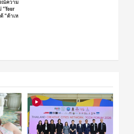
รณ์ความ
่ “Your
ด้ “ต้าเห