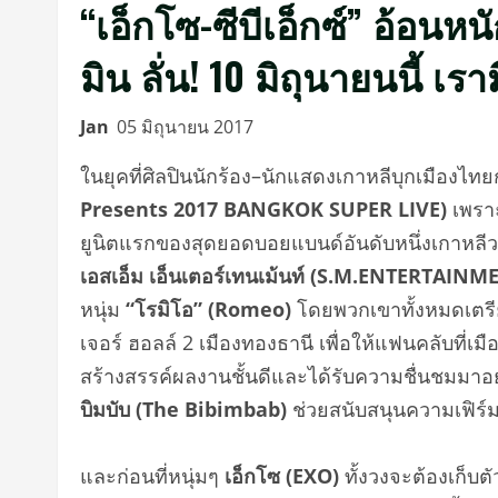
“เอ็กโซ-ซีบีเอ็กซ์” อ้อ
มิน ลั่น! 10 มิถุนายนนี้ เร
Jan
05 มิถุนายน 2017
ในยุคที่ศิลปินนักร้อง
–
นักแสดงเ
กาหลีบุกเมื
องไทยกั
Presents 2017 BANGKOK SUPER LIVE)
เพรา
ยูนิตแรกของ
สุดยอดบอยแบนด์อั
นดับหนึ่งเกาหลี
เอสเอ็ม เอ็นเตอร์เทนเม้นท์ (
S.M.ENTERTAINME
หนุ่ม
“
โรมิโอ
” (Romeo)
โดยพวกเขาทั้งหมด
เตร
เจอร์ ฮอลล์
2
เมืองทองธานี เพื่อ
ให้แฟนคลับที่เมื
สร้างสรรค์ผลงานชั้นดีและได้รั
บความชื่นชมมาอย่า
บิมบับ (
The Bibimbab)
ช่วยสนับสนุนความเฟิร์
และก่อนที่หนุ่มๆ
เอ็กโซ (
EXO)
ทั้งวงจะต้องเก็บตั