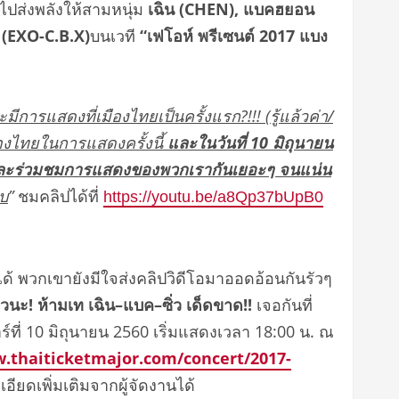
ไปส่งพลังให้สามหนุ่ม
เฉิน (
CHEN),
แบคฮยอน
 (EXO-C.B.X)
บนเวที
“เฟโอห์ พรีเซนต์
2017
แบง
ะมีการแสดงที่เมืองไทยเป็
นครั้งแรก
?!!!
(
รู้แล้วค่า/
ืองไทยในการแสดงครั้งนี้
และในวันที่
10
มิถุนายน
จและร่วมชมการแสดงขอ
งพวกเรากันเยอะๆ จนแน่น
าบ
”
ชมคลิปได้ที่
https://youtu.be/a8Qp37bUpB0
้ พวกเขายังมีใจส่งคลิปวิดีโอมาออ
ดอ้อนกันรัวๆ
้วนะ! ห้ามเท เฉิน
–
แบค
–
ซิ่ว เด็ดขาด
!
!
เจอกันที่
ร์ที่
10
มิถุนายน
2560
เริ่มแสดงเวลา
18:00
น. ณ
w.thaiticketmajo
r.com/concert/2017-
ียดเพิ่มเติมจากผู้
จัดงานได้