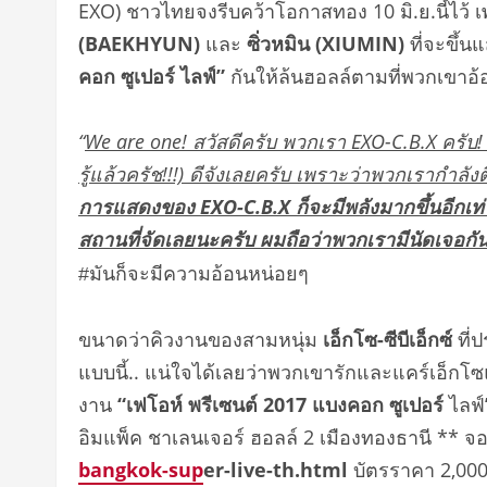
EXO)
ชาวไทยจงรีบคว้าโอกาสทอง
10
มิ.ย.นี้ไว้
(
BAEKHYUN)
และ
ซิ่วหมิน (
XIUMIN
)
ที่จะขึ้
คอก ซูเปอร์ ไลฟ์”
กันให้
ล้นฮอลล์
ตามที่พวกเ
ขาอ้
“
We are one!
สวัสดีครับ พวกเรา
EXO-C.B.X
ครับ!
รู้แล้วครัช!!!) ดีจังเลยครับ เพราะว่าพวกเรากำลัง
การแสดงของ
EXO-C.B.X
ก็จะมีพลังมากขึ้นอีกเท่
สถานที่จัดเลยนะครับ ผมถือว่าพวกเรามีนัดเจอกันว
#มันก็จะมีความอ้อนหน่อยๆ
ขนาดว่าคิวงานของสามหนุ่ม
เอ็กโ
ซ-ซีบีเอ็กซ์
ที่
แบบนี้.. แน่ใจได้เลยว่าพวกเขารักและแคร์
เอ็กโ
งาน
“เฟโอห์ พรีเซนต์
2017
แบงคอก ซูเปอร์
ไลฟ์
อิมแพ็ค ชาเลนเจอร์ ฮอลล์
2
เมืองทองธานี
**
จอ
bangkok-sup
er-live-th.html
บัตรราคา
2,000