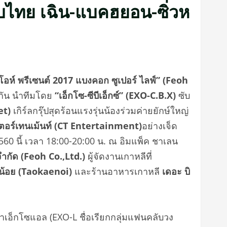
ับไทย เฉิน-แบคฮยอน-ซิ่วห
โอห์ พรีเซนต์
2017
แบงคอก ซูเปอร์ ไลฟ์”
(Feoh
วกัน นำทีมโดย
“
เอ็กโซ-ซีบีเอ็กซ์
” (EXO-C.B.X)
ซับ
et)
เกิร์ลกรุ๊ปสุดร้
อนแรงรุ่นน้องร่วมค่ายยักษ์ใหญ่
เตอร์เทนเม้นท์ (
CT Entertainment)
อย่าง
เจ็ด
560
นี้ เวลา
18:00-20:00
น. ณ อิมแพ็ค ชาเลน
จำกัด (
Feoh Co.,Ltd.)
ผู้จัดงานเกาหลีที่
น้อย (
Taokaenoi)
และร้านอาหารเกาหลี
เดอะ บิ
่าเอ็กโซแอล (
EXO-L
ชื่อเรียกกลุ่มแฟนคลับวง