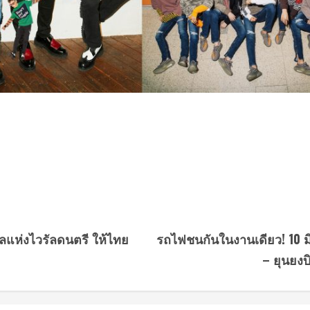
าลแห่งไวรัลดนตรี ให้ไทย
รถไฟชนกันในงานเดียว! 10 มิ.ย
– ยุนยงบ