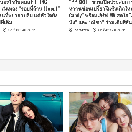
นอะไรกับคนเก่า! “INC
“PP KRIT” ชวนเปิดประสบกา
ส่งเพลง “รอบที่ล้าน (Loop)”
หวานซ่อนเปรี้ยวในซิงเกิลใหม
นที่พยายามลืม แต่หัวใจยัง
Candy” พร้อมเสิร์ฟ MV สดใส ไ
ี่เดิม
นิง” และ “ณิชา” ร่วมเติมสีสัน
08 สิงหาคม 2026
Ice witch
08 สิงหาคม 2026