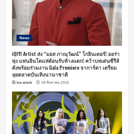
News
iQIYI Artist ส่ง “มอส ภาณุวัฒน์” โกอินเตอร์! ออร่า
พุ่ง แฟนอินโดแห่ต้อนรับห้างแตก! คว้าบทเด่นซีรีส์
ดังพร้อมร่วมงาน Gala Premiere จาการ์ตา เตรียม
ลุยตลาดบันเทิงนานาชาติ
Ice witch
06 สิงหาคม 2026