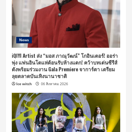
News
iQIYI Artist ส่ง “มอส ภาณุวัฒน์” โกอินเตอร์! ออร่า
พุ่ง แฟนอินโดแห่ต้อนรับห้างแตก! คว้าบทเด่นซีรีส์
ดังพร้อมร่วมงาน Gala Premiere จาการ์ตา เตรียม
ลุยตลาดบันเทิงนานาชาติ
Ice witch
06 สิงหาคม 2026