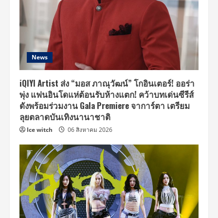
News
iQIYI Artist ส่ง “มอส ภาณุวัฒน์” โกอินเตอร์! ออร่า
พุ่ง แฟนอินโดแห่ต้อนรับห้างแตก! คว้าบทเด่นซีรีส์
ดังพร้อมร่วมงาน Gala Premiere จาการ์ตา เตรียม
ลุยตลาดบันเทิงนานาชาติ
Ice witch
06 สิงหาคม 2026