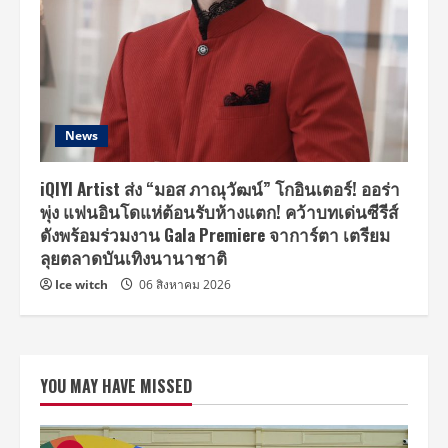
News
iQIYI Artist ส่ง “มอส ภาณุวัฒน์” โกอินเตอร์! ออร่า
พุ่ง แฟนอินโดแห่ต้อนรับห้างแตก! คว้าบทเด่นซีรีส์
ดังพร้อมร่วมงาน Gala Premiere จาการ์ตา เตรียม
ลุยตลาดบันเทิงนานาชาติ
Ice witch
06 สิงหาคม 2026
YOU MAY HAVE MISSED