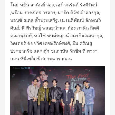
โดย หยิ่น อานันท์ ว่อง,วอร์ วนรันต์ รัศมีรัตน์
,พร้อม ราชภัทร วรสาร, มาร์ค ศิวัช จำลองกุล,
บอนซ์ ณดล ล้ำประเสริฐ, เน เนติพัฒน์ ลักษณวิ
ศิษฎ์, พี พีรวิชญ์ พลอยนำพล, ก้อง ภาคิน กิตติ
คณานุรักษ์, ซอโซ่ ชนม์ชญาน์ อัครกิจวัฒนากุล,
วิคเตอร์ ชัชชวิศ เตชะรักษ์พงศ์, บีม ศรัณยู
ประชากริช และ ตุ๊ก ชนกวนัน รักชีพ ที่ พารา
กอน ซีนีเพล็กซ์ สยามพารากอน