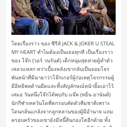
โดยเรื่องราว ของ ซีรีส์ JACK & JOKER U STEAL
MY HEART ทำไมต้องเป็นเธอทุกที เป็นเรื่องราว
ของ โจ๊ก (วอร์ วนรันต์) เด็กหนุ่มสุดห่วยผู้ทำตัว
เหลวแหลก ทว่าเบื้องหลังเขากลับเป็นจอมโจร
พันหน้าที่มีฉายาว่าโจ๊กเกอร์ผู้ก่อเหตุโจรกรรมผู้
มีอิทธิพลด้านมืดและทิ้งสัญลักษณ์หน้ายิ้มเอาไว้
เสมอ วันหนึ่งโจ๊กได้พบกับ แจ๊ค (หยิ่น อานันท์)
นักกีฬาเทควันโดที่ตกรอบคัดตัวทีมชาติเพราะ
โดนกลั่นแกล้งจากลูกหลานของผู้มีอำนาจ แถม
ครอบครัวของเขายังมีหนี้สินกองโตอีกด้วย ทั้ง