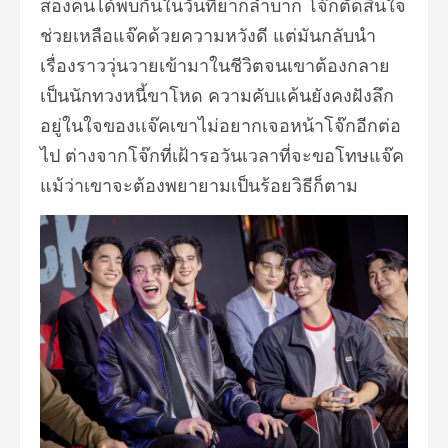
สองคนได้พบกันในวันที่ยากลำบาก โจ๊กตัดสินใจ
ช่วยเหลือแจ๊คด้วยความหวังดี แต่มันกลับนำ
เรื่องราววุ่นวายเข้ามาในชีวิตจนเขาต้องกลาย
เป็นนักทวงหนี้ขาโหด ความคับแค้นยังคงฝังลึก
อยู่ในใจของเเจ๊คเขาไม่อยากเจอหน้าโจ๊กอีกต่อ
ไป ต่างจากโจ๊กที่เฝ้ารอวันเวลาที่จะขอโทษแจ๊ค
แม้ว่าเขาจะต้องพยายามเป็นร้อยวิธีก็ตาม