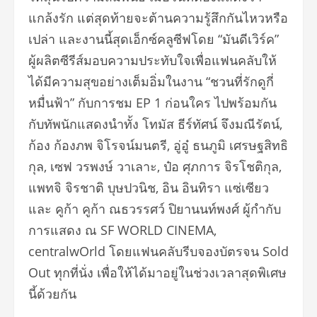
แกล้งรัก แต่สุดท้ายจะต้านความรู้สึกกันไหวหรือ
เปล่า และงานนี้สุดเอ็กซ์คลูซีฟโดย “มันดีเวิร์ค”
ผู้ผลิตซีรีส์มอบความประทับใจเพื่อแฟนคลับให้
ได้มีความสุขอย่างเต็มอิ่มในงาน “ชวนที่รักดูกี่
หมื่นฟ้า” กับการชม EP 1 ก่อนใคร ไปพร้อมกัน
กับทัพนักแสดงนำทั้ง โทมัส ธีร์ทัศน์ จึงมณีรัตน์,
ก้อง ก้องภพ จิโรจน์มนตรี, อู่อู๋ ธนภูมิ เศรษฐสิทธิ
กุล, เซฟ วรพงษ์ วาเลาะ, ป๋อ ศุภการ จิรโชติกุล,
แพทจิ จิรชาติ บุษปวนิช, อิน อินทิรา แซ่เซียว
และ คูก้า คูก้า ณธวรรศว์ ปิยานนท์พงศ์ ผู้กำกับ
การแสดง ณ SF WORLD CINEMA,
centralwOrld โดยแฟนคลับรีบจองบัตรจน Sold
Out ทุกที่นั่ง เพื่อให้ได้มาอยู่ในช่วงเวลาสุดพิเศษ
นี้ด้วยกัน