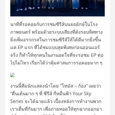
นาทีที่รอคอยกับการชมซีรีส์บนจอยักษ์ในโรง
ภาพยนตร์ พร้อมด้วยระบบเสียงที่ดังรอบทิศทาง
ยิ่งเพิ่มอรรถรสในการชมซีรีส์ให้ได้ดีมากยิ่งขึ้น
แค่ EP แรก ที่ได้ชมแบบสุดพิเศษก่อนออนแอร์
จริง ก็ทำให้ทุกคนในงานอดใจที่จะรอชม EP ต่อ
ไปไม่ไหว เรียกได้ว่าคุ้มค่าสมการรอคอยมาก ๆ
งานนี้ทีมนักแสดงนำโดย “โทมัส – ก้อง” เผยว่า
“ตื่นเต้นมาก ๆ ที่ ซีรีส์ กี่หมื่นฟ้า Your Sky
Series จะได้ฉายแล้ว เบื้องหลังการทำงานพวก
เราเต็มที่กันมาก เพื่อถ่ายทอดให้ทุกฉากออกมา