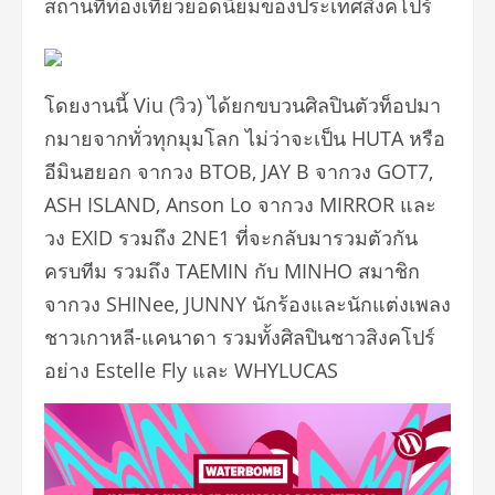
สถานที่ท่องเที่ยวยอดนิ
ยมของประเทศสิงคโปร์
โดยงานนี้ Viu (วิว) ได้ยกขบวนศิลปินตัวท็
อปมา
กมายจากทั่วทุกมุมโลก ไม่ว่าจะเป็น HUTA หรือ
อีมินฮยอก จากวง BTOB, JAY B จากวง GOT7,
ASH ISLAND, Anson Lo จากวง MIRROR และ
วง EXID รวมถึง 2NE1 ที่จะกลับมารวมตัวกัน
ครบทีม รวมถึง TAEMIN กับ MINHO สมาชิก
จากวง SHINee, JUNNY นักร้องและนักแต่งเพลง
ชาวเกาหลี
-แคนาดา รวมทั้งศิลปินชาวสิงคโปร์
อย่าง Estelle Fly และ WHYLUCAS