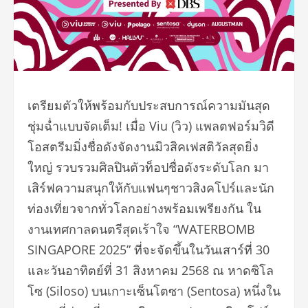
เตรียมตัวให้พร้อมกับประสบการณ์
ความมันสุด
ชุ่มฉ่ำแบบจัดเต็ม! เมื่อ Viu (วิว) แพลตฟอร์มวิดี
โอสตรีมมิ่งชื่อดั
งจัดงานมิวสิคเฟสติวัลสุดยิ่
ง
ใหญ่ รวบรวมศิลปินตัวท็อปชื่อดังระดั
บโลก มา
เสิร์ฟความสนุกให้กั
บแฟนๆชาวสิงคโปร์และนัก
ท่องเที่
ยวจากทั่วโลกอย่างพร้อมเพรียงกั
น ใน
งานเทศกาลดนตรีสุดเร้าใจ “WATERBOMB
SINGAPORE 2025” ที่จะจัดขึ้นในวันเสาร์ที่ 30
และวันอาทิตย์ที่ 31 สิงหาคม 2568 ณ หาดซิโล
โซ (Siloso) บนเกาะเซ็นโตซา (Sentosa) หนึ่งใน