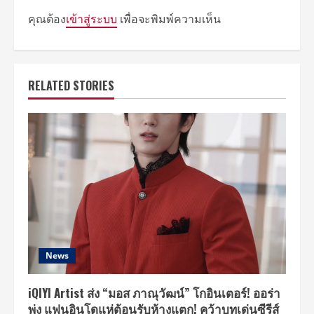
คุณต้อง
เข้าสู่ระบบ
เพื่อจะพิมพ์ความเห็น
RELATED STORIES
News
iQIYI Artist ส่ง “มอส ภาณุวัฒน์” โกอินเตอร์! ออร่า
พุ่ง แฟนอินโดแห่ต้อนรับห้างแตก! คว้าบทเด่นซีรีส์