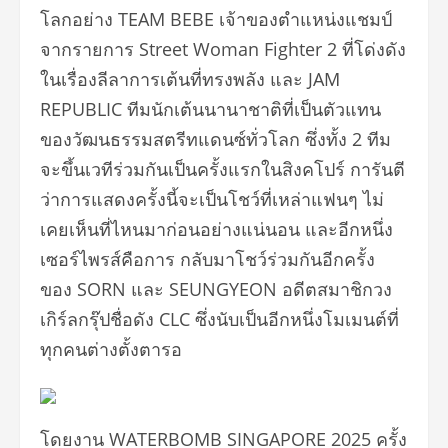
โลกอย่าง TEAM BEBE เจ้าของตำแหน่งแชมป์
จากรายการ Street Woman Fighter 2 ที่โด่งดัง
ในเรื่องลีลาการเต้
นที่ทรงพลัง และ JAM
REPUBLIC ทีมนักเต้นนานาชาติที่เป็นตั
วแทน
ของวัฒนธรรมสตรีทแดนซ์ทั่
วโลก ซึ่งทั้ง 2 ทีม
จะขึ้นเวทีร่วมกันเป็นครั้
งแรกในสิงคโปร์ การันตี
ว่าการแสดงครั้งนี้จะเป็
นโชว์ที่เหล่าแฟนๆ ไม่
เคยเห็นที่ไหนมาก่อนอย่างแน่
นอน และอีกหนึ่ง
เซอร์ไพรส์คือการ กลับมาโชว์ร่วมกันอีกครั้ง
ของ SORN และ SEUNGYEON อดีตสมาชิกวง
เกิร์ลกรุ๊ปชื่อดัง CLC ซึ่งนับเป็นอีกหนึ่งโมเมนต์ที่
ทุกคนต่างตั้งตารอ
โดยงาน WATERBOMB SINGAPORE 2025 ครั้ง