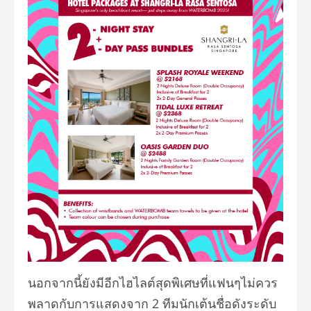
นอกจากนี้ยังมีอีกไฮไลต์สุดพิ
เศษที่แฟนๆไม่ควร
พลาดกั
บการแสดงจาก 2 ทีมนักเต้นชื่อดังระดับ