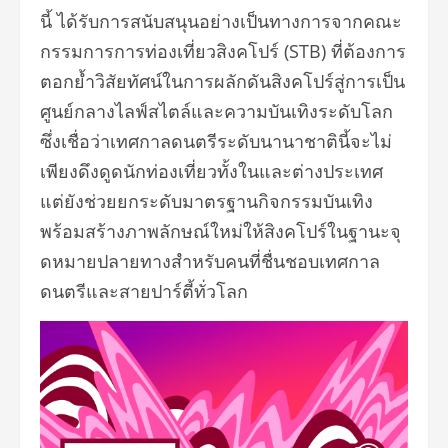
นี้ ได้รับการสนับสนุนอย่างเป็
นทางการจากคณะ
กรรมการการท่องเที่
ยวสิงคโปร์ (STB) ที่ต้องการ
ตอกย้ำวิสัยทัศน์
ในการผลักดันสิงคโปร์สู่การเป็
น
ศูนย์กลางไลฟ์สไตล์และความบั
นเทิงระดับโลก
ซึ่งเชื่อว่าเทศกาลดนตรีระดั
บนานาชาตินี้จะไม่
เพียงดึงดูดนั
กท่องเที่ยวทั้งในและต่างประเทศ
แต่ยังช่วยยกระดับมาตรฐานกิ
จกรรมบันเทิง
พร้อมสร้างภาพลักษณ์ใหม่ให้สิ
งคโปร์ในฐานะจุ
ดหมายปลายทางสำหรับคนที่ชื่
นชอบเทศกาล
ดนตรีและสายปาร์ตี้ทั่
วโลก