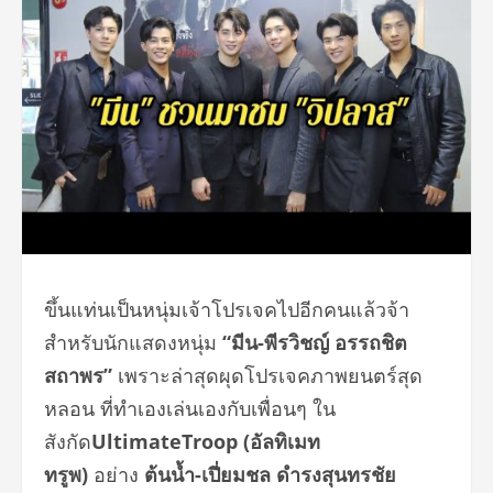
ขึ้นแท่นเป็นหนุ่มเจ้าโปรเจคไปอีกคนแล้วจ้า
สำหรับนักแสดงหนุ่ม
“มีน-พีรวิชญ์ อรรถชิต
สถาพร”
เพราะล่าสุดผุดโปรเจคภาพยนตร์สุด
หลอน ที่ทำเองเล่นเองกับเพื่อนๆ ใน
สังกัด
UltimateTroop
(อัลทิเมท
ทรูพ)
อย่าง
ต้นน้ำ-เปี่ยมชล ดำรงสุนทรชัย