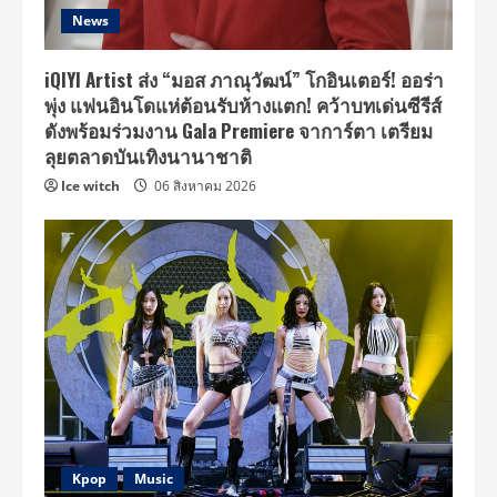
News
iQIYI Artist ส่ง “มอส ภาณุวัฒน์” โกอินเตอร์! ออร่า
พุ่ง แฟนอินโดแห่ต้อนรับห้างแตก! คว้าบทเด่นซีรีส์
ดังพร้อมร่วมงาน Gala Premiere จาการ์ตา เตรียม
ลุยตลาดบันเทิงนานาชาติ
Ice witch
06 สิงหาคม 2026
Kpop
Music