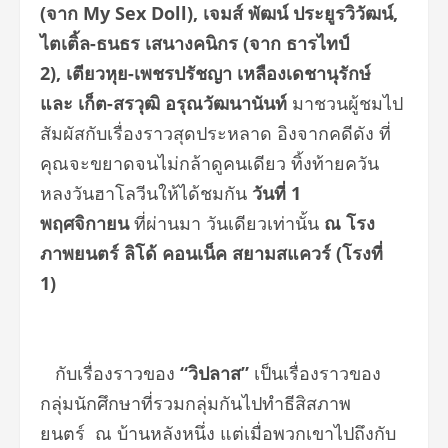
(จาก
My Sex Doll), เจมส์ พัฒน์ ประยูรวิวัฒน์,
ไตเติ้ล-ธนธร เสนางคนิกร (จาก ธารไทป์
2), เตียวหุย-เพชรปรัชญา เหลืองเดชานุรักษ์
และ เก็ต-สรวุฒิ อรุณวัฒนานันท์
มาชวนผู้ชมไป
สัมผัสกับเรื่องราวสุดประหลาด อิงจากคดีดัง ที่
คุณจะขยาดจนไม่กล้าดูคนเดียว ทิ้งท้ายควัน
หลงวันฮาโลวีนให้ได้ชมกัน
วันที่ 1
พฤศจิกายน
ที่ผ่านมา วันเดียวเท่านั้น
ณ โรง
ภาพยนตร์ ลิโด้ คอนเน็ค สยามสแควร์ (โรงที่
1)
กับเรื่องราวของ
“วิปลาส”
เป็นเรื่องราวของ
กลุ่มนักศึกษาที่รวมกลุ่มกันไปทำธีสิสภาพ
ยนตร์ ณ บ้านหลังหนึ่ง แต่เมื่อพวกเขาไปถึงกับ