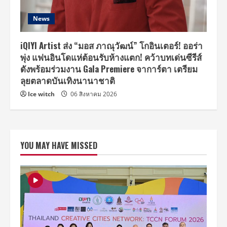
News
iQIYI Artist ส่ง “มอส ภาณุวัฒน์” โกอินเตอร์! ออร่า
พุ่ง แฟนอินโดแห่ต้อนรับห้างแตก! คว้าบทเด่นซีรีส์
ดังพร้อมร่วมงาน Gala Premiere จาการ์ตา เตรียม
ลุยตลาดบันเทิงนานาชาติ
Ice witch
06 สิงหาคม 2026
YOU MAY HAVE MISSED