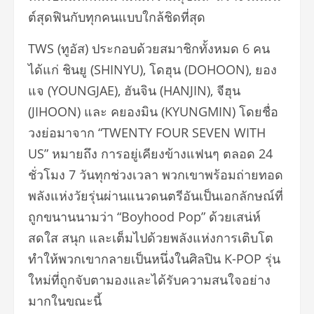
ต์สุดฟินกับทุกคนแบบใกล้ชิดที่สุด
TWS (ทูอัส) ประกอบด้วยสมาชิกทั้งหมด 6 คน
ได้แก่ ชินยู (SHINYU), โดฮุน (DOHOON), ยอง
แจ (YOUNGJAE), ฮันจิน (HANJIN), จีฮุน
(JIHOON) และ คยองมิน (KYUNGMIN) โดยชื่อ
วงย่อมาจาก “TWENTY FOUR SEVEN WITH
US” หมายถึง การอยู่เคียงข้างแฟนๆ ตลอด 24
ชั่วโมง 7 วันทุกช่วงเวลา พวกเขาพร้อมถ่ายทอด
พลังแห่งวัยรุ่นผ่านแนวดนตรีอันเป็นเอกลักษณ์ที่
ถูกขนานนามว่า “Boyhood Pop” ด้วยเสน่ห์
สดใส สนุก และเต็มไปด้วยพลังแห่งการเติบโต
ทำให้พวกเขากลายเป็นหนึ่งในศิลปิน K-POP รุ่น
ใหม่ที่ถูกจับตามองและได้รับความสนใจอย่าง
มากในขณะนี้